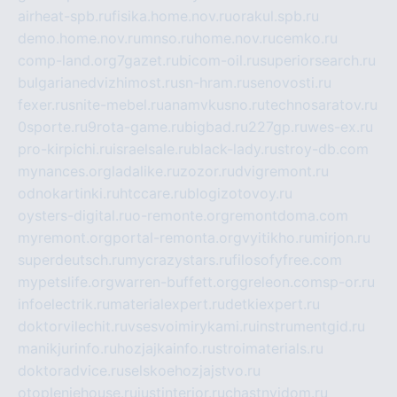
airheat-spb.ru
fisika.home.nov.ru
orakul.spb.ru
demo.home.nov.ru
mnso.ru
home.nov.ru
cemko.ru
comp-land.org
7gazet.ru
bicom-oil.ru
superiorsearch.ru
bulgarianedvizhimost.ru
sn-hram.ru
senovosti.ru
fexer.ru
snite-mebel.ru
anamvkusno.ru
technosaratov.ru
0sporte.ru
9rota-game.ru
bigbad.ru
227gp.ru
wes-ex.ru
pro-kirpichi.ru
israelsale.ru
black-lady.ru
stroy-db.com
mynances.org
ladalike.ru
zozor.ru
dvigremont.ru
odnokartinki.ru
htccare.ru
blogizotovoy.ru
oysters-digital.ru
o-remonte.org
remontdoma.com
myremont.org
portal-remonta.org
vyitikho.ru
mirjon.ru
superdeutsch.ru
mycrazystars.ru
filosofyfree.com
mypetslife.org
warren-buffett.org
greleon.com
sp-or.ru
infoelectrik.ru
materialexpert.ru
detkiexpert.ru
doktorvilechit.ru
vsesvoimirykami.ru
instrumentgid.ru
manikjurinfo.ru
hozjajkainfo.ru
stroimaterials.ru
doktoradvice.ru
selskoehozjajstvo.ru
otopleniehouse.ru
justinterior.ru
chastnyjdom.ru