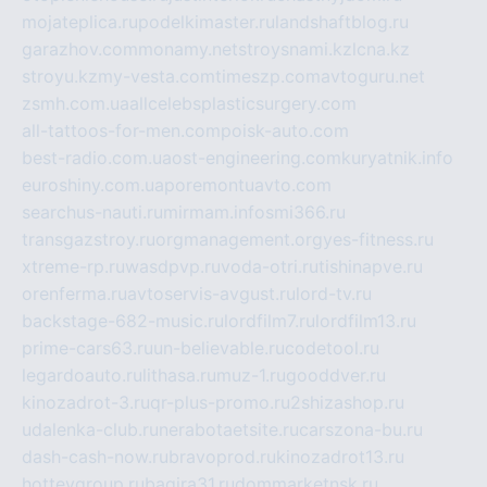
mojateplica.ru
podelkimaster.ru
landshaftblog.ru
garazhov.com
monamy.net
stroysnami.kz
lcna.kz
stroyu.kz
my-vesta.com
timeszp.com
avtoguru.net
zsmh.com.ua
allcelebsplasticsurgery.com
all-tattoos-for-men.com
poisk-auto.com
best-radio.com.ua
ost-engineering.com
kuryatnik.info
euroshiny.com.ua
poremontuavto.com
searchus-nauti.ru
mirmam.info
smi366.ru
transgazstroy.ru
orgmanagement.org
yes-fitness.ru
xtreme-rp.ru
wasdpvp.ru
voda-otri.ru
tishinapve.ru
orenferma.ru
avtoservis-avgust.ru
lord-tv.ru
backstage-682-music.ru
lordfilm7.ru
lordfilm13.ru
prime-cars63.ru
un-believable.ru
codetool.ru
legardoauto.ru
lithasa.ru
muz-1.ru
gooddver.ru
kinozadrot-3.ru
qr-plus-promo.ru
2shizashop.ru
udalenka-club.ru
nerabotaetsite.ru
carszona-bu.ru
dash-cash-now.ru
bravoprod.ru
kinozadrot13.ru
hotteygroup.ru
bagira31.ru
dommarketnsk.ru