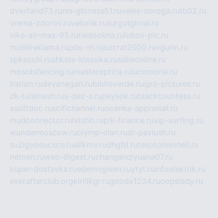
dveriland73.ru
nis-glonass51.ru
veles-doroga.ru
tb02.ru
vrema-zdorov.ru
velonik.ru
surgutgloss.ru
nike-air-max-95.ru
nadookna.ru
lubov-pic.ru
mobilreklama.ru
pds-nn.ru
socrat2000.ru
vgurin.ru
spksochi.ru
shkola-klassika.ru
sabeonline.ru
mosoblfencing.ru
masteroptica.ru
lucomoria.ru
iration.ru
devanagari.ru
biblioverde.ru
igro-pictures.ru
dk-tulamash.ru
s-dez-s.ru
peysok.ru
blackcountess.ru
asoftdoc.ru
scifichannel.ru
ocenka-appraisal.ru
mudconnector.ru
hitstih.ru
pik-finance.ru
vip-surfing.ru
wundermoscow.ru
olymp-clan.ru
dr-pavlush.ru
su2lgyoeucscn.ru
allkmv.ru
dhgfd.ru
tesotomeshell.ru
netoen.ru
web-digest.ru
changanqiyuana07.ru
kuper-dostavka.ru
edemvgelen.ru
ytyt.ru
infoelektrik.ru
everafterclub.org
kirillkgr.ru
goodv1234.ru
oopslady.ru