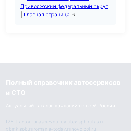
Приволжский федеральный округ
|
Главная страница
→
Полный справочник автосервисов
и СТО
Актуальный каталог компаний по всей России
t25-tractor.ru
nashicveti.ru
alutex.spb.ru
fas.ru
gbmk.spb.ru
romania-today.ru
novoizol.ru