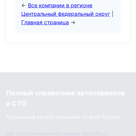
←
Все компании в регионе
Центральный федеральный округ
|
Главная страница
→
Полный справочник автосервисов
и СТО
Актуальный каталог компаний по всей России
t25-tractor.ru
nashicveti.ru
alutex.spb.ru
fas.ru