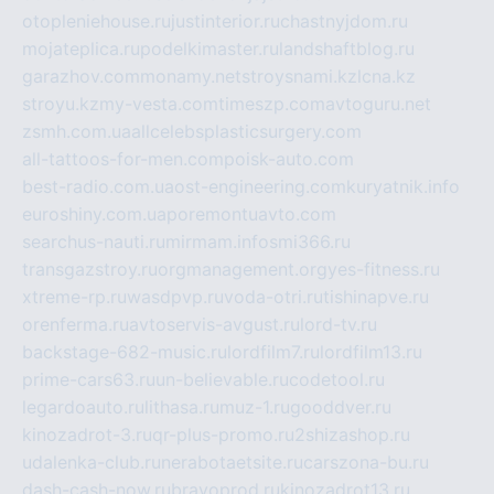
otopleniehouse.ru
justinterior.ru
chastnyjdom.ru
mojateplica.ru
podelkimaster.ru
landshaftblog.ru
garazhov.com
monamy.net
stroysnami.kz
lcna.kz
stroyu.kz
my-vesta.com
timeszp.com
avtoguru.net
zsmh.com.ua
allcelebsplasticsurgery.com
all-tattoos-for-men.com
poisk-auto.com
best-radio.com.ua
ost-engineering.com
kuryatnik.info
euroshiny.com.ua
poremontuavto.com
searchus-nauti.ru
mirmam.info
smi366.ru
transgazstroy.ru
orgmanagement.org
yes-fitness.ru
xtreme-rp.ru
wasdpvp.ru
voda-otri.ru
tishinapve.ru
orenferma.ru
avtoservis-avgust.ru
lord-tv.ru
backstage-682-music.ru
lordfilm7.ru
lordfilm13.ru
prime-cars63.ru
un-believable.ru
codetool.ru
legardoauto.ru
lithasa.ru
muz-1.ru
gooddver.ru
kinozadrot-3.ru
qr-plus-promo.ru
2shizashop.ru
udalenka-club.ru
nerabotaetsite.ru
carszona-bu.ru
dash-cash-now.ru
bravoprod.ru
kinozadrot13.ru