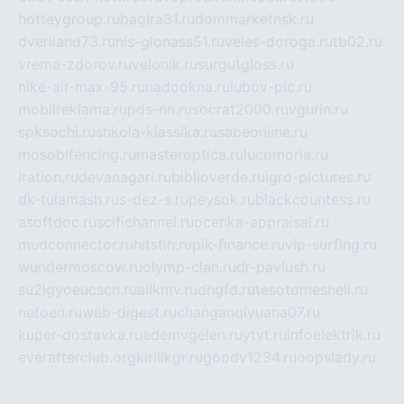
hotteygroup.ru
bagira31.ru
dommarketnsk.ru
dveriland73.ru
nis-glonass51.ru
veles-doroga.ru
tb02.ru
vrema-zdorov.ru
velonik.ru
surgutgloss.ru
nike-air-max-95.ru
nadookna.ru
lubov-pic.ru
mobilreklama.ru
pds-nn.ru
socrat2000.ru
vgurin.ru
spksochi.ru
shkola-klassika.ru
sabeonline.ru
mosoblfencing.ru
masteroptica.ru
lucomoria.ru
iration.ru
devanagari.ru
biblioverde.ru
igro-pictures.ru
dk-tulamash.ru
s-dez-s.ru
peysok.ru
blackcountess.ru
asoftdoc.ru
scifichannel.ru
ocenka-appraisal.ru
mudconnector.ru
hitstih.ru
pik-finance.ru
vip-surfing.ru
wundermoscow.ru
olymp-clan.ru
dr-pavlush.ru
su2lgyoeucscn.ru
allkmv.ru
dhgfd.ru
tesotomeshell.ru
netoen.ru
web-digest.ru
changanqiyuana07.ru
kuper-dostavka.ru
edemvgelen.ru
ytyt.ru
infoelektrik.ru
everafterclub.org
kirillkgr.ru
goodv1234.ru
oopslady.ru