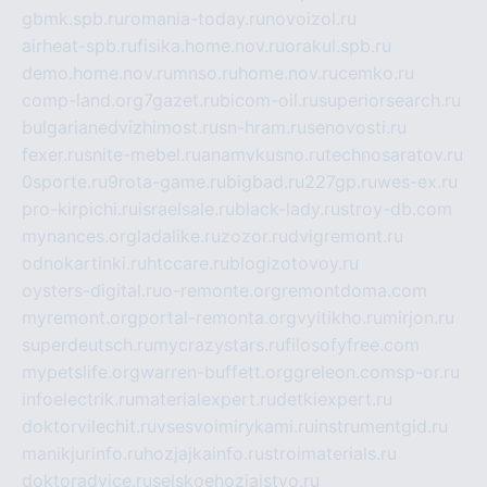
gbmk.spb.ru
romania-today.ru
novoizol.ru
airheat-spb.ru
fisika.home.nov.ru
orakul.spb.ru
demo.home.nov.ru
mnso.ru
home.nov.ru
cemko.ru
comp-land.org
7gazet.ru
bicom-oil.ru
superiorsearch.ru
bulgarianedvizhimost.ru
sn-hram.ru
senovosti.ru
fexer.ru
snite-mebel.ru
anamvkusno.ru
technosaratov.ru
0sporte.ru
9rota-game.ru
bigbad.ru
227gp.ru
wes-ex.ru
pro-kirpichi.ru
israelsale.ru
black-lady.ru
stroy-db.com
mynances.org
ladalike.ru
zozor.ru
dvigremont.ru
odnokartinki.ru
htccare.ru
blogizotovoy.ru
oysters-digital.ru
o-remonte.org
remontdoma.com
myremont.org
portal-remonta.org
vyitikho.ru
mirjon.ru
superdeutsch.ru
mycrazystars.ru
filosofyfree.com
mypetslife.org
warren-buffett.org
greleon.com
sp-or.ru
infoelectrik.ru
materialexpert.ru
detkiexpert.ru
doktorvilechit.ru
vsesvoimirykami.ru
instrumentgid.ru
manikjurinfo.ru
hozjajkainfo.ru
stroimaterials.ru
doktoradvice.ru
selskoehozjajstvo.ru