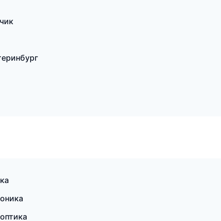
ьчик
теринбург
ска
роника
 оптика