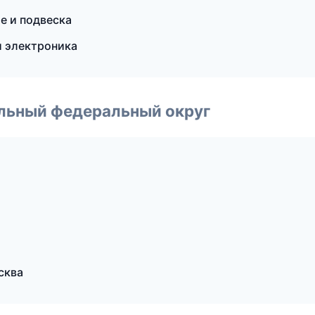
е и подвеска
и электроника
альный федеральный округ
сква