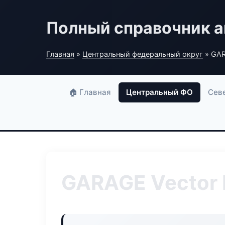
Полный справочник а
Главная
»
Центральный федеральный округ
» GAR
🏠 Главная
Центральный ФО
Сев
GARAGE Vector 