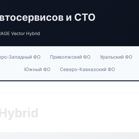
втосервисов и СТО
AGE Vector Hybrid
еро-Западный ФО
Приволжский ФО
Уральский ФО
Южный ФО
Северо-Кавказский ФО
Hybrid