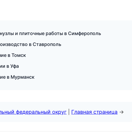
нузлы и плиточные работы в Симферополь
роизводство в Ставрополь
ие в Томск
ии в Уфа
ние в Мурманск
альный федеральный округ
|
Главная страница
→