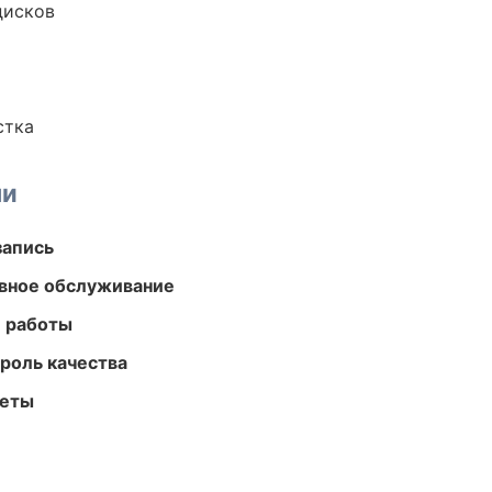
дисков
стка
ми
запись
вное обслуживание
е работы
роль качества
меты