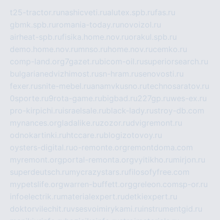
t25-tractor.ru
nashicveti.ru
alutex.spb.ru
fas.ru
gbmk.spb.ru
romania-today.ru
novoizol.ru
airheat-spb.ru
fisika.home.nov.ru
orakul.spb.ru
demo.home.nov.ru
mnso.ru
home.nov.ru
cemko.ru
comp-land.org
7gazet.ru
bicom-oil.ru
superiorsearch.ru
bulgarianedvizhimost.ru
sn-hram.ru
senovosti.ru
fexer.ru
snite-mebel.ru
anamvkusno.ru
technosaratov.ru
0sporte.ru
9rota-game.ru
bigbad.ru
227gp.ru
wes-ex.ru
pro-kirpichi.ru
israelsale.ru
black-lady.ru
stroy-db.com
mynances.org
ladalike.ru
zozor.ru
dvigremont.ru
odnokartinki.ru
htccare.ru
blogizotovoy.ru
oysters-digital.ru
o-remonte.org
remontdoma.com
myremont.org
portal-remonta.org
vyitikho.ru
mirjon.ru
superdeutsch.ru
mycrazystars.ru
filosofyfree.com
mypetslife.org
warren-buffett.org
greleon.com
sp-or.ru
infoelectrik.ru
materialexpert.ru
detkiexpert.ru
doktorvilechit.ru
vsesvoimirykami.ru
instrumentgid.ru