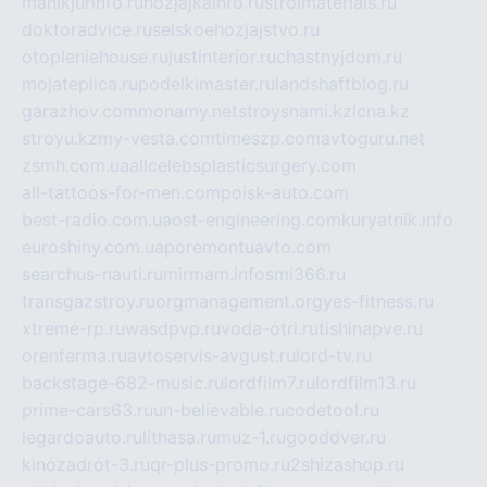
manikjurinfo.ru
hozjajkainfo.ru
stroimaterials.ru
doktoradvice.ru
selskoehozjajstvo.ru
otopleniehouse.ru
justinterior.ru
chastnyjdom.ru
mojateplica.ru
podelkimaster.ru
landshaftblog.ru
garazhov.com
monamy.net
stroysnami.kz
lcna.kz
stroyu.kz
my-vesta.com
timeszp.com
avtoguru.net
zsmh.com.ua
allcelebsplasticsurgery.com
all-tattoos-for-men.com
poisk-auto.com
best-radio.com.ua
ost-engineering.com
kuryatnik.info
euroshiny.com.ua
poremontuavto.com
searchus-nauti.ru
mirmam.info
smi366.ru
transgazstroy.ru
orgmanagement.org
yes-fitness.ru
xtreme-rp.ru
wasdpvp.ru
voda-otri.ru
tishinapve.ru
orenferma.ru
avtoservis-avgust.ru
lord-tv.ru
backstage-682-music.ru
lordfilm7.ru
lordfilm13.ru
prime-cars63.ru
un-believable.ru
codetool.ru
legardoauto.ru
lithasa.ru
muz-1.ru
gooddver.ru
kinozadrot-3.ru
qr-plus-promo.ru
2shizashop.ru