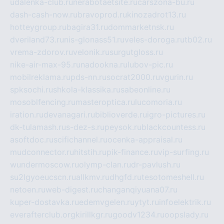
udalenka-club.ru
nerabotaetsite.ru
carszona-bu.ru
dash-cash-now.ru
bravoprod.ru
kinozadrot13.ru
hotteygroup.ru
bagira31.ru
dommarketnsk.ru
dveriland73.ru
nis-glonass51.ru
veles-doroga.ru
tb02.ru
vrema-zdorov.ru
velonik.ru
surgutgloss.ru
nike-air-max-95.ru
nadookna.ru
lubov-pic.ru
mobilreklama.ru
pds-nn.ru
socrat2000.ru
vgurin.ru
spksochi.ru
shkola-klassika.ru
sabeonline.ru
mosoblfencing.ru
masteroptica.ru
lucomoria.ru
iration.ru
devanagari.ru
biblioverde.ru
igro-pictures.ru
dk-tulamash.ru
s-dez-s.ru
peysok.ru
blackcountess.ru
asoftdoc.ru
scifichannel.ru
ocenka-appraisal.ru
mudconnector.ru
hitstih.ru
pik-finance.ru
vip-surfing.ru
wundermoscow.ru
olymp-clan.ru
dr-pavlush.ru
su2lgyoeucscn.ru
allkmv.ru
dhgfd.ru
tesotomeshell.ru
netoen.ru
web-digest.ru
changanqiyuana07.ru
kuper-dostavka.ru
edemvgelen.ru
ytyt.ru
infoelektrik.ru
everafterclub.org
kirillkgr.ru
goodv1234.ru
oopslady.ru