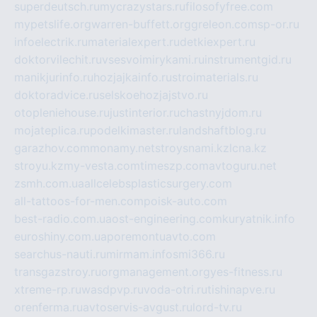
superdeutsch.ru
mycrazystars.ru
filosofyfree.com
mypetslife.org
warren-buffett.org
greleon.com
sp-or.ru
infoelectrik.ru
materialexpert.ru
detkiexpert.ru
doktorvilechit.ru
vsesvoimirykami.ru
instrumentgid.ru
manikjurinfo.ru
hozjajkainfo.ru
stroimaterials.ru
doktoradvice.ru
selskoehozjajstvo.ru
otopleniehouse.ru
justinterior.ru
chastnyjdom.ru
mojateplica.ru
podelkimaster.ru
landshaftblog.ru
garazhov.com
monamy.net
stroysnami.kz
lcna.kz
stroyu.kz
my-vesta.com
timeszp.com
avtoguru.net
zsmh.com.ua
allcelebsplasticsurgery.com
all-tattoos-for-men.com
poisk-auto.com
best-radio.com.ua
ost-engineering.com
kuryatnik.info
euroshiny.com.ua
poremontuavto.com
searchus-nauti.ru
mirmam.info
smi366.ru
transgazstroy.ru
orgmanagement.org
yes-fitness.ru
xtreme-rp.ru
wasdpvp.ru
voda-otri.ru
tishinapve.ru
orenferma.ru
avtoservis-avgust.ru
lord-tv.ru