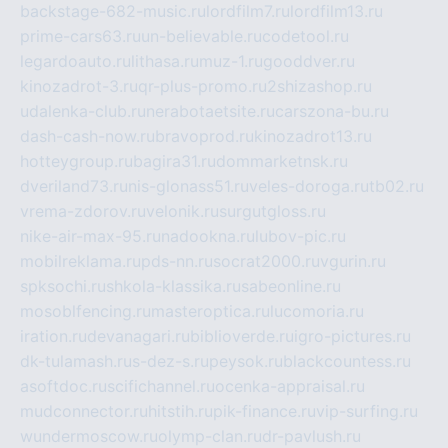
backstage-682-music.ru
lordfilm7.ru
lordfilm13.ru
prime-cars63.ru
un-believable.ru
codetool.ru
legardoauto.ru
lithasa.ru
muz-1.ru
gooddver.ru
kinozadrot-3.ru
qr-plus-promo.ru
2shizashop.ru
udalenka-club.ru
nerabotaetsite.ru
carszona-bu.ru
dash-cash-now.ru
bravoprod.ru
kinozadrot13.ru
hotteygroup.ru
bagira31.ru
dommarketnsk.ru
dveriland73.ru
nis-glonass51.ru
veles-doroga.ru
tb02.ru
vrema-zdorov.ru
velonik.ru
surgutgloss.ru
nike-air-max-95.ru
nadookna.ru
lubov-pic.ru
mobilreklama.ru
pds-nn.ru
socrat2000.ru
vgurin.ru
spksochi.ru
shkola-klassika.ru
sabeonline.ru
mosoblfencing.ru
masteroptica.ru
lucomoria.ru
iration.ru
devanagari.ru
biblioverde.ru
igro-pictures.ru
dk-tulamash.ru
s-dez-s.ru
peysok.ru
blackcountess.ru
asoftdoc.ru
scifichannel.ru
ocenka-appraisal.ru
mudconnector.ru
hitstih.ru
pik-finance.ru
vip-surfing.ru
wundermoscow.ru
olymp-clan.ru
dr-pavlush.ru