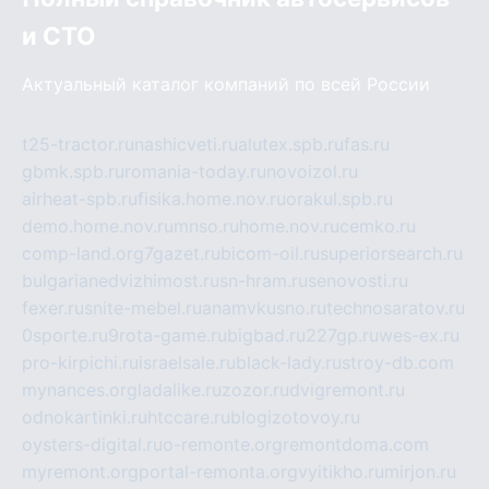
и СТО
Актуальный каталог компаний по всей России
t25-tractor.ru
nashicveti.ru
alutex.spb.ru
fas.ru
gbmk.spb.ru
romania-today.ru
novoizol.ru
airheat-spb.ru
fisika.home.nov.ru
orakul.spb.ru
demo.home.nov.ru
mnso.ru
home.nov.ru
cemko.ru
comp-land.org
7gazet.ru
bicom-oil.ru
superiorsearch.ru
bulgarianedvizhimost.ru
sn-hram.ru
senovosti.ru
fexer.ru
snite-mebel.ru
anamvkusno.ru
technosaratov.ru
0sporte.ru
9rota-game.ru
bigbad.ru
227gp.ru
wes-ex.ru
pro-kirpichi.ru
israelsale.ru
black-lady.ru
stroy-db.com
mynances.org
ladalike.ru
zozor.ru
dvigremont.ru
odnokartinki.ru
htccare.ru
blogizotovoy.ru
oysters-digital.ru
o-remonte.org
remontdoma.com
myremont.org
portal-remonta.org
vyitikho.ru
mirjon.ru