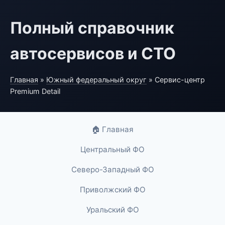
Полный справочник
автосервисов и СТО
Главная
»
Южный федеральный округ
» Сервис-центр
Premium Detail
🏠 Главная
Центральный ФО
Северо-Западный ФО
Приволжский ФО
Уральский ФО