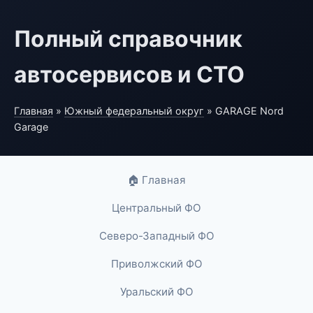
Полный справочник
автосервисов и СТО
Главная
»
Южный федеральный округ
» GARAGE Nord
Garage
🏠 Главная
Центральный ФО
Северо-Западный ФО
Приволжский ФО
Уральский ФО