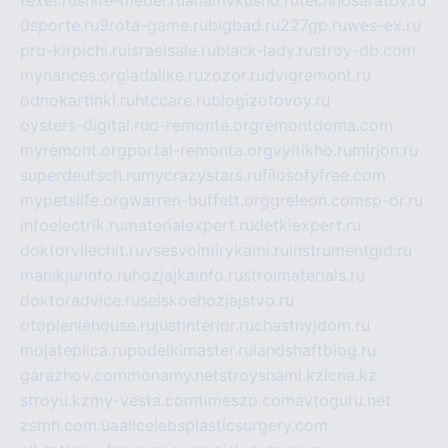
fexer.ru
snite-mebel.ru
anamvkusno.ru
technosaratov.ru
0sporte.ru
9rota-game.ru
bigbad.ru
227gp.ru
wes-ex.ru
pro-kirpichi.ru
israelsale.ru
black-lady.ru
stroy-db.com
mynances.org
ladalike.ru
zozor.ru
dvigremont.ru
odnokartinki.ru
htccare.ru
blogizotovoy.ru
oysters-digital.ru
o-remonte.org
remontdoma.com
myremont.org
portal-remonta.org
vyitikho.ru
mirjon.ru
superdeutsch.ru
mycrazystars.ru
filosofyfree.com
mypetslife.org
warren-buffett.org
greleon.com
sp-or.ru
infoelectrik.ru
materialexpert.ru
detkiexpert.ru
doktorvilechit.ru
vsesvoimirykami.ru
instrumentgid.ru
manikjurinfo.ru
hozjajkainfo.ru
stroimaterials.ru
doktoradvice.ru
selskoehozjajstvo.ru
otopleniehouse.ru
justinterior.ru
chastnyjdom.ru
mojateplica.ru
podelkimaster.ru
landshaftblog.ru
garazhov.com
monamy.net
stroysnami.kz
lcna.kz
stroyu.kz
my-vesta.com
timeszp.com
avtoguru.net
zsmh.com.ua
allcelebsplasticsurgery.com