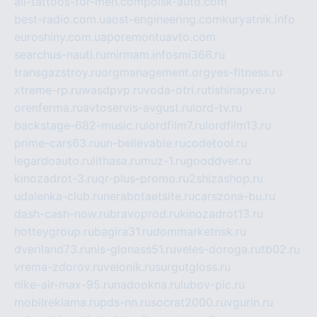
all-tattoos-for-men.com
poisk-auto.com
best-radio.com.ua
ost-engineering.com
kuryatnik.info
euroshiny.com.ua
poremontuavto.com
searchus-nauti.ru
mirmam.info
smi366.ru
transgazstroy.ru
orgmanagement.org
yes-fitness.ru
xtreme-rp.ru
wasdpvp.ru
voda-otri.ru
tishinapve.ru
orenferma.ru
avtoservis-avgust.ru
lord-tv.ru
backstage-682-music.ru
lordfilm7.ru
lordfilm13.ru
prime-cars63.ru
un-believable.ru
codetool.ru
legardoauto.ru
lithasa.ru
muz-1.ru
gooddver.ru
kinozadrot-3.ru
qr-plus-promo.ru
2shizashop.ru
udalenka-club.ru
nerabotaetsite.ru
carszona-bu.ru
dash-cash-now.ru
bravoprod.ru
kinozadrot13.ru
hotteygroup.ru
bagira31.ru
dommarketnsk.ru
dveriland73.ru
nis-glonass51.ru
veles-doroga.ru
tb02.ru
vrema-zdorov.ru
velonik.ru
surgutgloss.ru
nike-air-max-95.ru
nadookna.ru
lubov-pic.ru
mobilreklama.ru
pds-nn.ru
socrat2000.ru
vgurin.ru