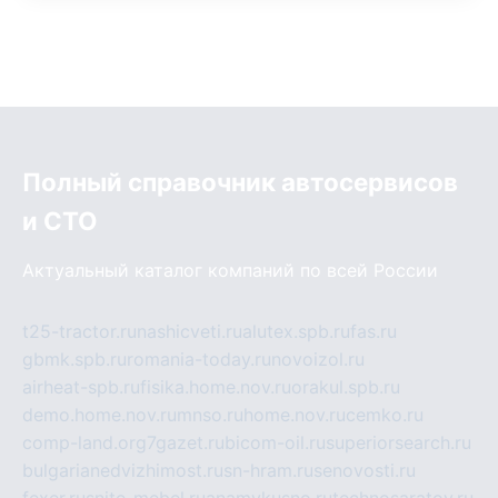
Полный справочник автосервисов
и СТО
Актуальный каталог компаний по всей России
t25-tractor.ru
nashicveti.ru
alutex.spb.ru
fas.ru
gbmk.spb.ru
romania-today.ru
novoizol.ru
airheat-spb.ru
fisika.home.nov.ru
orakul.spb.ru
demo.home.nov.ru
mnso.ru
home.nov.ru
cemko.ru
comp-land.org
7gazet.ru
bicom-oil.ru
superiorsearch.ru
bulgarianedvizhimost.ru
sn-hram.ru
senovosti.ru