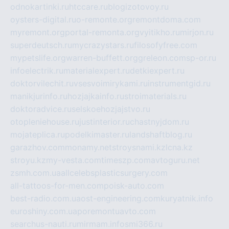
odnokartinki.ru
htccare.ru
blogizotovoy.ru
oysters-digital.ru
o-remonte.org
remontdoma.com
myremont.org
portal-remonta.org
vyitikho.ru
mirjon.ru
superdeutsch.ru
mycrazystars.ru
filosofyfree.com
mypetslife.org
warren-buffett.org
greleon.com
sp-or.ru
infoelectrik.ru
materialexpert.ru
detkiexpert.ru
doktorvilechit.ru
vsesvoimirykami.ru
instrumentgid.ru
manikjurinfo.ru
hozjajkainfo.ru
stroimaterials.ru
doktoradvice.ru
selskoehozjajstvo.ru
otopleniehouse.ru
justinterior.ru
chastnyjdom.ru
mojateplica.ru
podelkimaster.ru
landshaftblog.ru
garazhov.com
monamy.net
stroysnami.kz
lcna.kz
stroyu.kz
my-vesta.com
timeszp.com
avtoguru.net
zsmh.com.ua
allcelebsplasticsurgery.com
all-tattoos-for-men.com
poisk-auto.com
best-radio.com.ua
ost-engineering.com
kuryatnik.info
euroshiny.com.ua
poremontuavto.com
searchus-nauti.ru
mirmam.info
smi366.ru