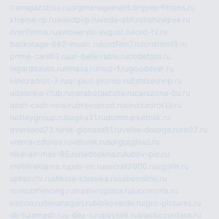
transgazstroy.ru
orgmanagement.org
yes-fitness.ru
xtreme-rp.ru
wasdpvp.ru
voda-otri.ru
tishinapve.ru
orenferma.ru
avtoservis-avgust.ru
lord-tv.ru
backstage-682-music.ru
lordfilm7.ru
lordfilm13.ru
prime-cars63.ru
un-believable.ru
codetool.ru
legardoauto.ru
lithasa.ru
muz-1.ru
gooddver.ru
kinozadrot-3.ru
qr-plus-promo.ru
2shizashop.ru
udalenka-club.ru
nerabotaetsite.ru
carszona-bu.ru
dash-cash-now.ru
bravoprod.ru
kinozadrot13.ru
hotteygroup.ru
bagira31.ru
dommarketnsk.ru
dveriland73.ru
nis-glonass51.ru
veles-doroga.ru
tb02.ru
vrema-zdorov.ru
velonik.ru
surgutgloss.ru
nike-air-max-95.ru
nadookna.ru
lubov-pic.ru
mobilreklama.ru
pds-nn.ru
socrat2000.ru
vgurin.ru
spksochi.ru
shkola-klassika.ru
sabeonline.ru
mosoblfencing.ru
masteroptica.ru
lucomoria.ru
iration.ru
devanagari.ru
biblioverde.ru
igro-pictures.ru
dk-tulamash.ru
s-dez-s.ru
peysok.ru
blackcountess.ru