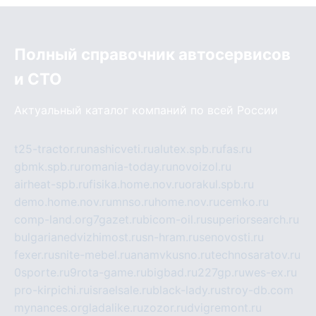
Полный справочник автосервисов
и СТО
Актуальный каталог компаний по всей России
t25-tractor.ru
nashicveti.ru
alutex.spb.ru
fas.ru
gbmk.spb.ru
romania-today.ru
novoizol.ru
airheat-spb.ru
fisika.home.nov.ru
orakul.spb.ru
demo.home.nov.ru
mnso.ru
home.nov.ru
cemko.ru
comp-land.org
7gazet.ru
bicom-oil.ru
superiorsearch.ru
bulgarianedvizhimost.ru
sn-hram.ru
senovosti.ru
fexer.ru
snite-mebel.ru
anamvkusno.ru
technosaratov.ru
0sporte.ru
9rota-game.ru
bigbad.ru
227gp.ru
wes-ex.ru
pro-kirpichi.ru
israelsale.ru
black-lady.ru
stroy-db.com
mynances.org
ladalike.ru
zozor.ru
dvigremont.ru