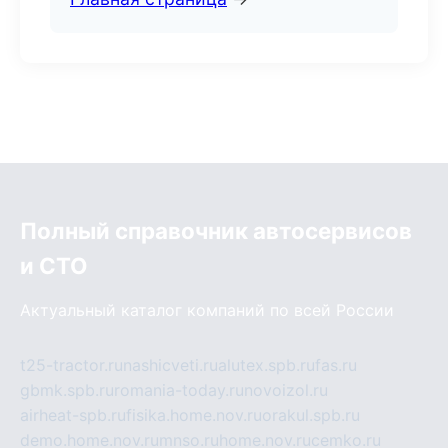
Полный справочник автосервисов
и СТО
Актуальный каталог компаний по всей России
t25-tractor.ru
nashicveti.ru
alutex.spb.ru
fas.ru
gbmk.spb.ru
romania-today.ru
novoizol.ru
airheat-spb.ru
fisika.home.nov.ru
orakul.spb.ru
demo.home.nov.ru
mnso.ru
home.nov.ru
cemko.ru