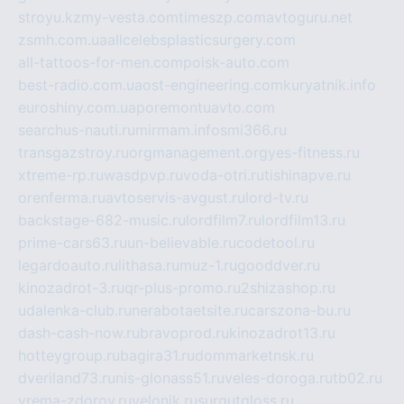
stroyu.kz
my-vesta.com
timeszp.com
avtoguru.net
zsmh.com.ua
allcelebsplasticsurgery.com
all-tattoos-for-men.com
poisk-auto.com
best-radio.com.ua
ost-engineering.com
kuryatnik.info
euroshiny.com.ua
poremontuavto.com
searchus-nauti.ru
mirmam.info
smi366.ru
transgazstroy.ru
orgmanagement.org
yes-fitness.ru
xtreme-rp.ru
wasdpvp.ru
voda-otri.ru
tishinapve.ru
orenferma.ru
avtoservis-avgust.ru
lord-tv.ru
backstage-682-music.ru
lordfilm7.ru
lordfilm13.ru
prime-cars63.ru
un-believable.ru
codetool.ru
legardoauto.ru
lithasa.ru
muz-1.ru
gooddver.ru
kinozadrot-3.ru
qr-plus-promo.ru
2shizashop.ru
udalenka-club.ru
nerabotaetsite.ru
carszona-bu.ru
dash-cash-now.ru
bravoprod.ru
kinozadrot13.ru
hotteygroup.ru
bagira31.ru
dommarketnsk.ru
dveriland73.ru
nis-glonass51.ru
veles-doroga.ru
tb02.ru
vrema-zdorov.ru
velonik.ru
surgutgloss.ru