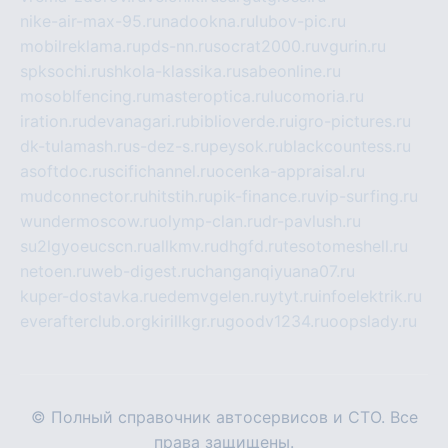
nike-air-max-95.ru
nadookna.ru
lubov-pic.ru
mobilreklama.ru
pds-nn.ru
socrat2000.ru
vgurin.ru
spksochi.ru
shkola-klassika.ru
sabeonline.ru
mosoblfencing.ru
masteroptica.ru
lucomoria.ru
iration.ru
devanagari.ru
biblioverde.ru
igro-pictures.ru
dk-tulamash.ru
s-dez-s.ru
peysok.ru
blackcountess.ru
asoftdoc.ru
scifichannel.ru
ocenka-appraisal.ru
mudconnector.ru
hitstih.ru
pik-finance.ru
vip-surfing.ru
wundermoscow.ru
olymp-clan.ru
dr-pavlush.ru
su2lgyoeucscn.ru
allkmv.ru
dhgfd.ru
tesotomeshell.ru
netoen.ru
web-digest.ru
changanqiyuana07.ru
kuper-dostavka.ru
edemvgelen.ru
ytyt.ru
infoelektrik.ru
everafterclub.org
kirillkgr.ru
goodv1234.ru
oopslady.ru
© Полный справочник автосервисов и СТО. Все
права защищены.