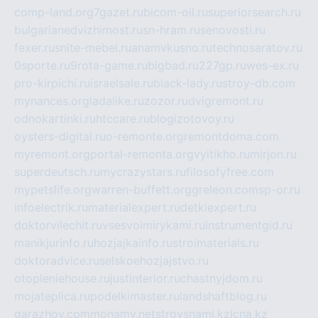
comp-land.org
7gazet.ru
bicom-oil.ru
superiorsearch.ru
bulgarianedvizhimost.ru
sn-hram.ru
senovosti.ru
fexer.ru
snite-mebel.ru
anamvkusno.ru
technosaratov.ru
0sporte.ru
9rota-game.ru
bigbad.ru
227gp.ru
wes-ex.ru
pro-kirpichi.ru
israelsale.ru
black-lady.ru
stroy-db.com
mynances.org
ladalike.ru
zozor.ru
dvigremont.ru
odnokartinki.ru
htccare.ru
blogizotovoy.ru
oysters-digital.ru
o-remonte.org
remontdoma.com
myremont.org
portal-remonta.org
vyitikho.ru
mirjon.ru
superdeutsch.ru
mycrazystars.ru
filosofyfree.com
mypetslife.org
warren-buffett.org
greleon.com
sp-or.ru
infoelectrik.ru
materialexpert.ru
detkiexpert.ru
doktorvilechit.ru
vsesvoimirykami.ru
instrumentgid.ru
manikjurinfo.ru
hozjajkainfo.ru
stroimaterials.ru
doktoradvice.ru
selskoehozjajstvo.ru
otopleniehouse.ru
justinterior.ru
chastnyjdom.ru
mojateplica.ru
podelkimaster.ru
landshaftblog.ru
garazhov.com
monamy.net
stroysnami.kz
lcna.kz