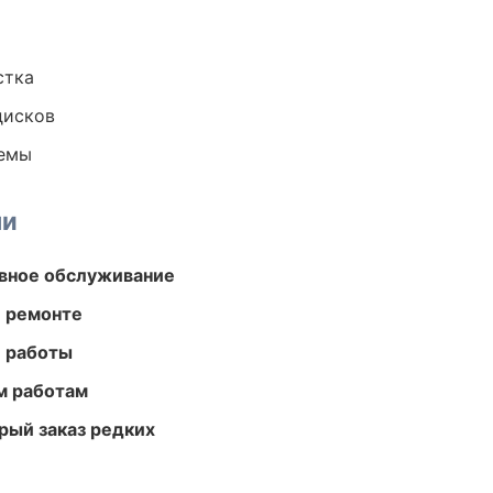
стка
дисков
темы
ми
вное обслуживание
и ремонте
е работы
м работам
рый заказ редких