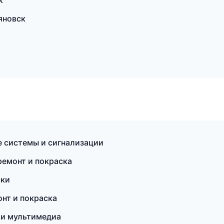
к
яновск
е системы и сигнализации
 ремонт и покраска
ски
нт и покраска
к и мультимедиа