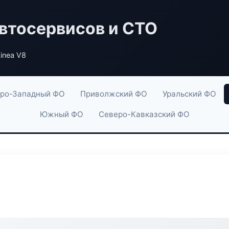
втосервисов и СТО
inea V8
ро-Западный ФО
Приволжский ФО
Уральский ФО
Южный ФО
Северо-Кавказский ФО