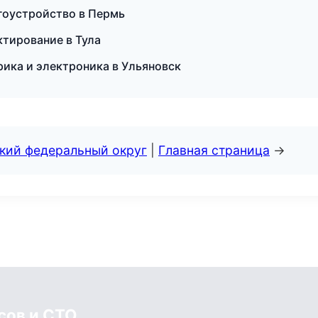
гоустройство в Пермь
ктирование в Тула
рика и электроника в Ульяновск
ский федеральный округ
|
Главная страница
→
сов и СТО