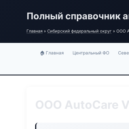
Полный справочник а
Главная
»
Сибирский федеральный округ
» ООО A
🏠 Главная
Центральный ФО
Севе
ООО AutoCare V