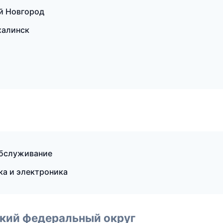
ий Новгород
халинск
обслуживание
ка и электроника
ский федеральный округ