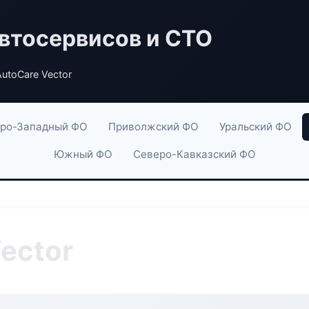
втосервисов и СТО
utoCare Vector
ро-Западный ФО
Приволжский ФО
Уральский ФО
Южный ФО
Северо-Кавказский ФО
ector