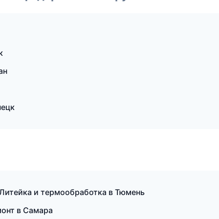
к
ан
нецк
Литейка и термообработка в Тюмень
монт в Самара