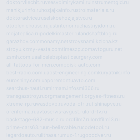
doktorvilechit.ru
vsesvoimirykami.ru
instrumentgid.ru
manikjurinfo.ru
hozjajkainfo.ru
stroimaterials.ru
doktoradvice.ru
selskoehozjajstvo.ru
otopleniehouse.ru
justinterior.ru
chastnyjdom.ru
mojateplica.ru
podelkimaster.ru
landshaftblog.ru
garazhov.com
monamy.net
stroysnami.kz
lcna.kz
stroyu.kz
my-vesta.com
timeszp.com
avtoguru.net
zsmh.com.ua
allcelebsplasticsurgery.com
all-tattoos-for-men.com
poisk-auto.com
best-radio.com.ua
ost-engineering.com
kuryatnik.info
euroshiny.com.ua
poremontuavto.com
searchus-nauti.ru
mirmam.info
smi366.ru
transgazstroy.ru
orgmanagement.org
yes-fitness.ru
xtreme-rp.ru
wasdpvp.ru
voda-otri.ru
tishinapve.ru
orenferma.ru
avtoservis-avgust.ru
lord-tv.ru
backstage-682-music.ru
lordfilm7.ru
lordfilm13.ru
prime-cars63.ru
un-believable.ru
codetool.ru
legardoauto.ru
lithasa.ru
muz-1.ru
gooddver.ru