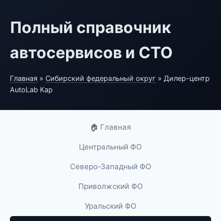
Полный справочник
автосервисов и СТО
Главная
»
Сибирский федеральный округ
» Дилер-центр
AutoLab Кар
🏠 Главная
Центральный ФО
Северо-Западный ФО
Приволжский ФО
Уральский ФО