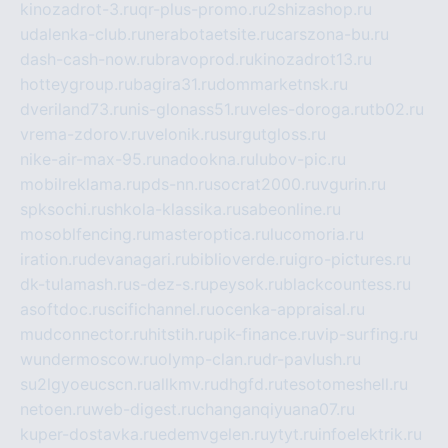
kinozadrot-3.ru
qr-plus-promo.ru
2shizashop.ru
udalenka-club.ru
nerabotaetsite.ru
carszona-bu.ru
dash-cash-now.ru
bravoprod.ru
kinozadrot13.ru
hotteygroup.ru
bagira31.ru
dommarketnsk.ru
dveriland73.ru
nis-glonass51.ru
veles-doroga.ru
tb02.ru
vrema-zdorov.ru
velonik.ru
surgutgloss.ru
nike-air-max-95.ru
nadookna.ru
lubov-pic.ru
mobilreklama.ru
pds-nn.ru
socrat2000.ru
vgurin.ru
spksochi.ru
shkola-klassika.ru
sabeonline.ru
mosoblfencing.ru
masteroptica.ru
lucomoria.ru
iration.ru
devanagari.ru
biblioverde.ru
igro-pictures.ru
dk-tulamash.ru
s-dez-s.ru
peysok.ru
blackcountess.ru
asoftdoc.ru
scifichannel.ru
ocenka-appraisal.ru
mudconnector.ru
hitstih.ru
pik-finance.ru
vip-surfing.ru
wundermoscow.ru
olymp-clan.ru
dr-pavlush.ru
su2lgyoeucscn.ru
allkmv.ru
dhgfd.ru
tesotomeshell.ru
netoen.ru
web-digest.ru
changanqiyuana07.ru
kuper-dostavka.ru
edemvgelen.ru
ytyt.ru
infoelektrik.ru