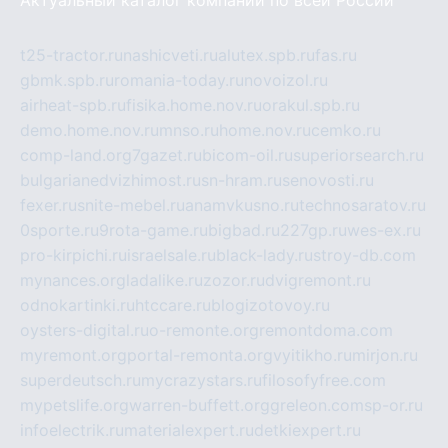
Актуальный каталог компаний по всей России
t25-tractor.ru
nashicveti.ru
alutex.spb.ru
fas.ru
gbmk.spb.ru
romania-today.ru
novoizol.ru
airheat-spb.ru
fisika.home.nov.ru
orakul.spb.ru
demo.home.nov.ru
mnso.ru
home.nov.ru
cemko.ru
comp-land.org
7gazet.ru
bicom-oil.ru
superiorsearch.ru
bulgarianedvizhimost.ru
sn-hram.ru
senovosti.ru
fexer.ru
snite-mebel.ru
anamvkusno.ru
technosaratov.ru
0sporte.ru
9rota-game.ru
bigbad.ru
227gp.ru
wes-ex.ru
pro-kirpichi.ru
israelsale.ru
black-lady.ru
stroy-db.com
mynances.org
ladalike.ru
zozor.ru
dvigremont.ru
odnokartinki.ru
htccare.ru
blogizotovoy.ru
oysters-digital.ru
o-remonte.org
remontdoma.com
myremont.org
portal-remonta.org
vyitikho.ru
mirjon.ru
superdeutsch.ru
mycrazystars.ru
filosofyfree.com
mypetslife.org
warren-buffett.org
greleon.com
sp-or.ru
infoelectrik.ru
materialexpert.ru
detkiexpert.ru