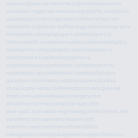
oysters-digital.ru
o-remonte.org
remontdoma.com
myremont.org
portal-remonta.org
vyitikho.ru
mirjon.ru
superdeutsch.ru
mycrazystars.ru
filosofyfree.com
mypetslife.org
warren-buffett.org
greleon.com
sp-or.ru
infoelectrik.ru
materialexpert.ru
detkiexpert.ru
doktorvilechit.ru
vsesvoimirykami.ru
instrumentgid.ru
manikjurinfo.ru
hozjajkainfo.ru
stroimaterials.ru
doktoradvice.ru
selskoehozjajstvo.ru
otopleniehouse.ru
justinterior.ru
chastnyjdom.ru
mojateplica.ru
podelkimaster.ru
landshaftblog.ru
garazhov.com
monamy.net
stroysnami.kz
lcna.kz
stroyu.kz
my-vesta.com
timeszp.com
avtoguru.net
zsmh.com.ua
allcelebsplasticsurgery.com
all-tattoos-for-men.com
poisk-auto.com
best-radio.com.ua
ost-engineering.com
kuryatnik.info
euroshiny.com.ua
poremontuavto.com
searchus-nauti.ru
mirmam.info
smi366.ru
transgazstroy.ru
orgmanagement.org
yes-fitness.ru