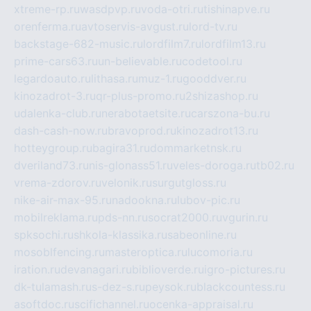
xtreme-rp.ru
wasdpvp.ru
voda-otri.ru
tishinapve.ru
orenferma.ru
avtoservis-avgust.ru
lord-tv.ru
backstage-682-music.ru
lordfilm7.ru
lordfilm13.ru
prime-cars63.ru
un-believable.ru
codetool.ru
legardoauto.ru
lithasa.ru
muz-1.ru
gooddver.ru
kinozadrot-3.ru
qr-plus-promo.ru
2shizashop.ru
udalenka-club.ru
nerabotaetsite.ru
carszona-bu.ru
dash-cash-now.ru
bravoprod.ru
kinozadrot13.ru
hotteygroup.ru
bagira31.ru
dommarketnsk.ru
dveriland73.ru
nis-glonass51.ru
veles-doroga.ru
tb02.ru
vrema-zdorov.ru
velonik.ru
surgutgloss.ru
nike-air-max-95.ru
nadookna.ru
lubov-pic.ru
mobilreklama.ru
pds-nn.ru
socrat2000.ru
vgurin.ru
spksochi.ru
shkola-klassika.ru
sabeonline.ru
mosoblfencing.ru
masteroptica.ru
lucomoria.ru
iration.ru
devanagari.ru
biblioverde.ru
igro-pictures.ru
dk-tulamash.ru
s-dez-s.ru
peysok.ru
blackcountess.ru
asoftdoc.ru
scifichannel.ru
ocenka-appraisal.ru