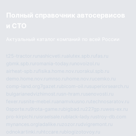
Полный справочник автосервисов
и СТО
Актуальный каталог компаний по всей России
t25-tractor.ru
nashicveti.ru
alutex.spb.ru
fas.ru
gbmk.spb.ru
romania-today.ru
novoizol.ru
airheat-spb.ru
fisika.home.nov.ru
orakul.spb.ru
demo.home.nov.ru
mnso.ru
home.nov.ru
cemko.ru
comp-land.org
7gazet.ru
bicom-oil.ru
superiorsearch.ru
bulgarianedvizhimost.ru
sn-hram.ru
senovosti.ru
fexer.ru
snite-mebel.ru
anamvkusno.ru
technosaratov.ru
0sporte.ru
9rota-game.ru
bigbad.ru
227gp.ru
wes-ex.ru
pro-kirpichi.ru
israelsale.ru
black-lady.ru
stroy-db.com
mynances.org
ladalike.ru
zozor.ru
dvigremont.ru
odnokartinki.ru
htccare.ru
blogizotovoy.ru