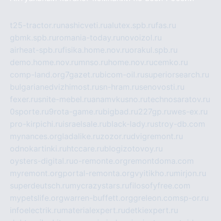
t25-tractor.ru
nashicveti.ru
alutex.spb.ru
fas.ru
gbmk.spb.ru
romania-today.ru
novoizol.ru
airheat-spb.ru
fisika.home.nov.ru
orakul.spb.ru
demo.home.nov.ru
mnso.ru
home.nov.ru
cemko.ru
comp-land.org
7gazet.ru
bicom-oil.ru
superiorsearch.ru
bulgarianedvizhimost.ru
sn-hram.ru
senovosti.ru
fexer.ru
snite-mebel.ru
anamvkusno.ru
technosaratov.ru
0sporte.ru
9rota-game.ru
bigbad.ru
227gp.ru
wes-ex.ru
pro-kirpichi.ru
israelsale.ru
black-lady.ru
stroy-db.com
mynances.org
ladalike.ru
zozor.ru
dvigremont.ru
odnokartinki.ru
htccare.ru
blogizotovoy.ru
oysters-digital.ru
o-remonte.org
remontdoma.com
myremont.org
portal-remonta.org
vyitikho.ru
mirjon.ru
superdeutsch.ru
mycrazystars.ru
filosofyfree.com
mypetslife.org
warren-buffett.org
greleon.com
sp-or.ru
infoelectrik.ru
materialexpert.ru
detkiexpert.ru