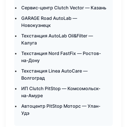
Сервис-центр Clutch Vector — Казань
GARAGE Road AutoLab —
Новокузнецк
Техстанция AutoLab Oil&Filter —
Калуга
Техстанция Nord FastFix — Ростов-
на-Дону
Техстанция Linea AutoCare —
Волгоград
ИП Clutch PitStop — Комсомольск-
на-Амуре
Автоцентр PitStop Моторс — Улан-
Удэ