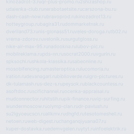
kinozadrot-3.ru
qr-plus-promo.ru
2shizashop.ru
udalenka-club.ru
nerabotaetsite.ru
carszona-bu.ru
dash-cash-now.ru
bravoprod.ru
kinozadrot13.ru
hotteygroup.ru
bagira31.ru
dommarketnsk.ru
dveriland73.ru
nis-glonass51.ru
veles-doroga.ru
tb02.ru
vrema-zdorov.ru
velonik.ru
surgutgloss.ru
nike-air-max-95.ru
nadookna.ru
lubov-pic.ru
mobilreklama.ru
pds-nn.ru
socrat2000.ru
vgurin.ru
spksochi.ru
shkola-klassika.ru
sabeonline.ru
mosoblfencing.ru
masteroptica.ru
lucomoria.ru
iration.ru
devanagari.ru
biblioverde.ru
igro-pictures.ru
dk-tulamash.ru
s-dez-s.ru
peysok.ru
blackcountess.ru
asoftdoc.ru
scifichannel.ru
ocenka-appraisal.ru
mudconnector.ru
hitstih.ru
pik-finance.ru
vip-surfing.ru
wundermoscow.ru
olymp-clan.ru
dr-pavlush.ru
su2lgyoeucscn.ru
allkmv.ru
dhgfd.ru
tesotomeshell.ru
netoen.ru
web-digest.ru
changanqiyuana07.ru
kuper-dostavka.ru
edemvgelen.ru
ytyt.ru
infoelektrik.ru