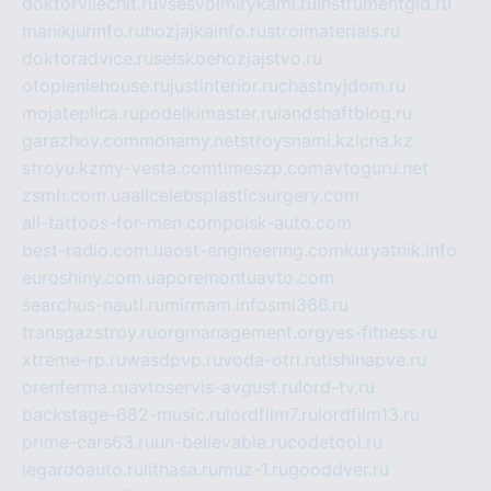
doktorvilechit.ru
vsesvoimirykami.ru
instrumentgid.ru
manikjurinfo.ru
hozjajkainfo.ru
stroimaterials.ru
doktoradvice.ru
selskoehozjajstvo.ru
otopleniehouse.ru
justinterior.ru
chastnyjdom.ru
mojateplica.ru
podelkimaster.ru
landshaftblog.ru
garazhov.com
monamy.net
stroysnami.kz
lcna.kz
stroyu.kz
my-vesta.com
timeszp.com
avtoguru.net
zsmh.com.ua
allcelebsplasticsurgery.com
all-tattoos-for-men.com
poisk-auto.com
best-radio.com.ua
ost-engineering.com
kuryatnik.info
euroshiny.com.ua
poremontuavto.com
searchus-nauti.ru
mirmam.info
smi366.ru
transgazstroy.ru
orgmanagement.org
yes-fitness.ru
xtreme-rp.ru
wasdpvp.ru
voda-otri.ru
tishinapve.ru
orenferma.ru
avtoservis-avgust.ru
lord-tv.ru
backstage-682-music.ru
lordfilm7.ru
lordfilm13.ru
prime-cars63.ru
un-believable.ru
codetool.ru
legardoauto.ru
lithasa.ru
muz-1.ru
gooddver.ru