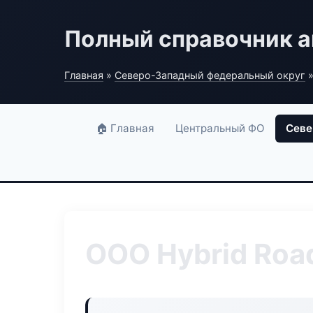
Полный справочник а
Главная
»
Северо-Западный федеральный округ
»
🏠 Главная
Центральный ФО
Севе
ООО Hybrid Roa