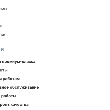
темы
я
ния
ми
м премиум-класса
меты
м работам
вное обслуживание
е работы
роль качества