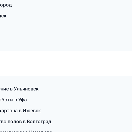
город
дск
ние в Ульяновск
боты в Уфа
картона в Ижевск
во полов в Волгоград