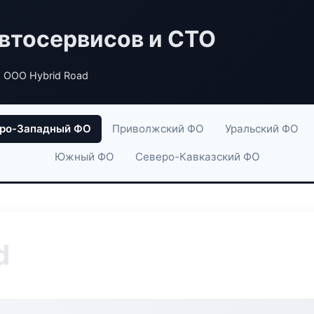
втосервисов и СТО
 ООО Hybrid Road
ро-Западный ФО
Приволжский ФО
Уральский ФО
Южный ФО
Северо-Кавказский ФО
d