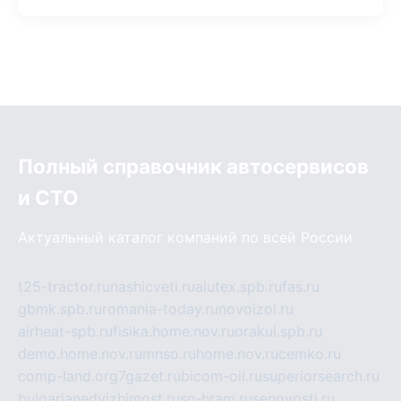
Полный справочник автосервисов
и СТО
Актуальный каталог компаний по всей России
t25-tractor.ru
nashicveti.ru
alutex.spb.ru
fas.ru
gbmk.spb.ru
romania-today.ru
novoizol.ru
airheat-spb.ru
fisika.home.nov.ru
orakul.spb.ru
demo.home.nov.ru
mnso.ru
home.nov.ru
cemko.ru
comp-land.org
7gazet.ru
bicom-oil.ru
superiorsearch.ru
bulgarianedvizhimost.ru
sn-hram.ru
senovosti.ru