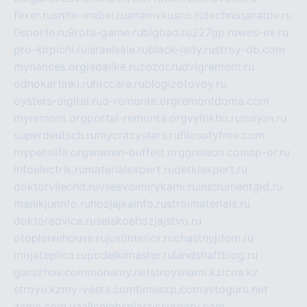
fexer.ru
snite-mebel.ru
anamvkusno.ru
technosaratov.ru
0sporte.ru
9rota-game.ru
bigbad.ru
227gp.ru
wes-ex.ru
pro-kirpichi.ru
israelsale.ru
black-lady.ru
stroy-db.com
mynances.org
ladalike.ru
zozor.ru
dvigremont.ru
odnokartinki.ru
htccare.ru
blogizotovoy.ru
oysters-digital.ru
o-remonte.org
remontdoma.com
myremont.org
portal-remonta.org
vyitikho.ru
mirjon.ru
superdeutsch.ru
mycrazystars.ru
filosofyfree.com
mypetslife.org
warren-buffett.org
greleon.com
sp-or.ru
infoelectrik.ru
materialexpert.ru
detkiexpert.ru
doktorvilechit.ru
vsesvoimirykami.ru
instrumentgid.ru
manikjurinfo.ru
hozjajkainfo.ru
stroimaterials.ru
doktoradvice.ru
selskoehozjajstvo.ru
otopleniehouse.ru
justinterior.ru
chastnyjdom.ru
mojateplica.ru
podelkimaster.ru
landshaftblog.ru
garazhov.com
monamy.net
stroysnami.kz
lcna.kz
stroyu.kz
my-vesta.com
timeszp.com
avtoguru.net
zsmh.com.ua
allcelebsplasticsurgery.com