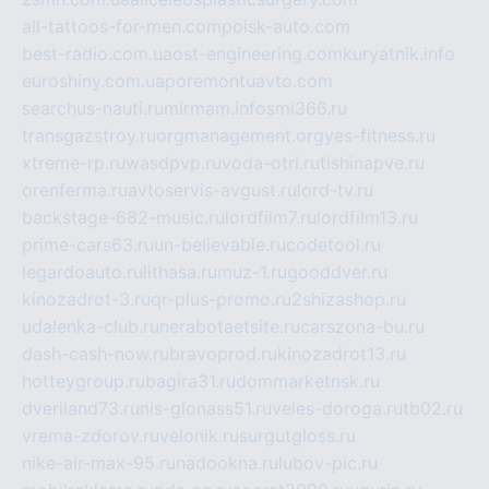
all-tattoos-for-men.com
poisk-auto.com
best-radio.com.ua
ost-engineering.com
kuryatnik.info
euroshiny.com.ua
poremontuavto.com
searchus-nauti.ru
mirmam.info
smi366.ru
transgazstroy.ru
orgmanagement.org
yes-fitness.ru
xtreme-rp.ru
wasdpvp.ru
voda-otri.ru
tishinapve.ru
orenferma.ru
avtoservis-avgust.ru
lord-tv.ru
backstage-682-music.ru
lordfilm7.ru
lordfilm13.ru
prime-cars63.ru
un-believable.ru
codetool.ru
legardoauto.ru
lithasa.ru
muz-1.ru
gooddver.ru
kinozadrot-3.ru
qr-plus-promo.ru
2shizashop.ru
udalenka-club.ru
nerabotaetsite.ru
carszona-bu.ru
dash-cash-now.ru
bravoprod.ru
kinozadrot13.ru
hotteygroup.ru
bagira31.ru
dommarketnsk.ru
dveriland73.ru
nis-glonass51.ru
veles-doroga.ru
tb02.ru
vrema-zdorov.ru
velonik.ru
surgutgloss.ru
nike-air-max-95.ru
nadookna.ru
lubov-pic.ru