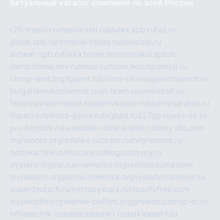
Актуальный каталог компаний по всей России
t25-tractor.ru
nashicveti.ru
alutex.spb.ru
fas.ru
gbmk.spb.ru
romania-today.ru
novoizol.ru
airheat-spb.ru
fisika.home.nov.ru
orakul.spb.ru
demo.home.nov.ru
mnso.ru
home.nov.ru
cemko.ru
comp-land.org
7gazet.ru
bicom-oil.ru
superiorsearch.ru
bulgarianedvizhimost.ru
sn-hram.ru
senovosti.ru
fexer.ru
snite-mebel.ru
anamvkusno.ru
technosaratov.ru
0sporte.ru
9rota-game.ru
bigbad.ru
227gp.ru
wes-ex.ru
pro-kirpichi.ru
israelsale.ru
black-lady.ru
stroy-db.com
mynances.org
ladalike.ru
zozor.ru
dvigremont.ru
odnokartinki.ru
htccare.ru
blogizotovoy.ru
oysters-digital.ru
o-remonte.org
remontdoma.com
myremont.org
portal-remonta.org
vyitikho.ru
mirjon.ru
superdeutsch.ru
mycrazystars.ru
filosofyfree.com
mypetslife.org
warren-buffett.org
greleon.com
sp-or.ru
infoelectrik.ru
materialexpert.ru
detkiexpert.ru