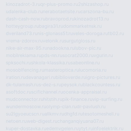
kinozadrot-3.ru
qr-plus-promo.ru
2shizashop.ru
udalenka-club.ru
nerabotaetsite.ru
carszona-bu.ru
dash-cash-now.ru
bravoprod.ru
kinozadrot13.ru
hotteygroup.ru
bagira31.ru
dommarketnsk.ru
dveriland73.ru
nis-glonass51.ru
veles-doroga.ru
tb02.ru
vrema-zdorov.ru
velonik.ru
surgutgloss.ru
nike-air-max-95.ru
nadookna.ru
lubov-pic.ru
mobilreklama.ru
pds-nn.ru
socrat2000.ru
vgurin.ru
spksochi.ru
shkola-klassika.ru
sabeonline.ru
mosoblfencing.ru
masteroptica.ru
lucomoria.ru
iration.ru
devanagari.ru
biblioverde.ru
igro-pictures.ru
dk-tulamash.ru
s-dez-s.ru
peysok.ru
blackcountess.ru
asoftdoc.ru
scifichannel.ru
ocenka-appraisal.ru
mudconnector.ru
hitstih.ru
pik-finance.ru
vip-surfing.ru
wundermoscow.ru
olymp-clan.ru
dr-pavlush.ru
su2lgyoeucscn.ru
allkmv.ru
dhgfd.ru
tesotomeshell.ru
netoen.ru
web-digest.ru
changanqiyuana07.ru
kuper-dostavka.ru
edemvgelen.ru
ytyt.ru
infoelektrik.ru