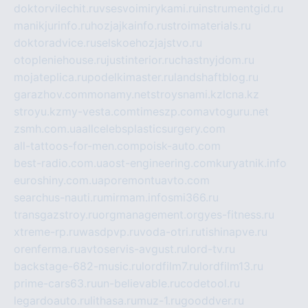
doktorvilechit.ru
vsesvoimirykami.ru
instrumentgid.ru
manikjurinfo.ru
hozjajkainfo.ru
stroimaterials.ru
doktoradvice.ru
selskoehozjajstvo.ru
otopleniehouse.ru
justinterior.ru
chastnyjdom.ru
mojateplica.ru
podelkimaster.ru
landshaftblog.ru
garazhov.com
monamy.net
stroysnami.kz
lcna.kz
stroyu.kz
my-vesta.com
timeszp.com
avtoguru.net
zsmh.com.ua
allcelebsplasticsurgery.com
all-tattoos-for-men.com
poisk-auto.com
best-radio.com.ua
ost-engineering.com
kuryatnik.info
euroshiny.com.ua
poremontuavto.com
searchus-nauti.ru
mirmam.info
smi366.ru
transgazstroy.ru
orgmanagement.org
yes-fitness.ru
xtreme-rp.ru
wasdpvp.ru
voda-otri.ru
tishinapve.ru
orenferma.ru
avtoservis-avgust.ru
lord-tv.ru
backstage-682-music.ru
lordfilm7.ru
lordfilm13.ru
prime-cars63.ru
un-believable.ru
codetool.ru
legardoauto.ru
lithasa.ru
muz-1.ru
gooddver.ru