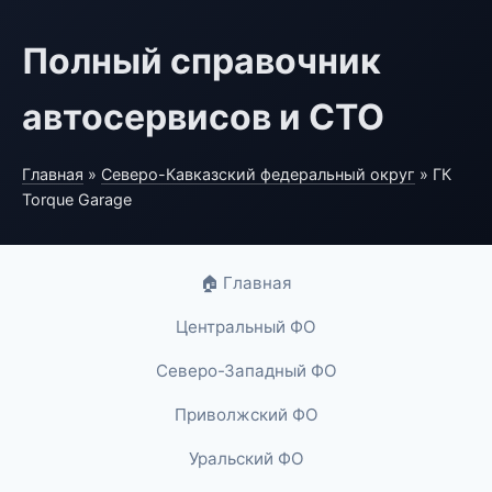
Полный справочник
автосервисов и СТО
Главная
»
Северо-Кавказский федеральный округ
» ГК
Torque Garage
🏠 Главная
Центральный ФО
Северо-Западный ФО
Приволжский ФО
Уральский ФО