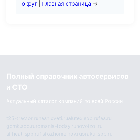
округ
|
Главная страница
→
Полный справочник автосервисов
и СТО
Актуальный каталог компаний по всей России
t25-tractor.ru
nashicveti.ru
alutex.spb.ru
fas.ru
gbmk.spb.ru
romania-today.ru
novoizol.ru
airheat-spb.ru
fisika.home.nov.ru
orakul.spb.ru