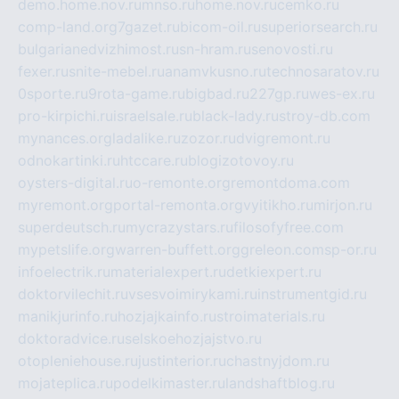
demo.home.nov.ru
mnso.ru
home.nov.ru
cemko.ru
comp-land.org
7gazet.ru
bicom-oil.ru
superiorsearch.ru
bulgarianedvizhimost.ru
sn-hram.ru
senovosti.ru
fexer.ru
snite-mebel.ru
anamvkusno.ru
technosaratov.ru
0sporte.ru
9rota-game.ru
bigbad.ru
227gp.ru
wes-ex.ru
pro-kirpichi.ru
israelsale.ru
black-lady.ru
stroy-db.com
mynances.org
ladalike.ru
zozor.ru
dvigremont.ru
odnokartinki.ru
htccare.ru
blogizotovoy.ru
oysters-digital.ru
o-remonte.org
remontdoma.com
myremont.org
portal-remonta.org
vyitikho.ru
mirjon.ru
superdeutsch.ru
mycrazystars.ru
filosofyfree.com
mypetslife.org
warren-buffett.org
greleon.com
sp-or.ru
infoelectrik.ru
materialexpert.ru
detkiexpert.ru
doktorvilechit.ru
vsesvoimirykami.ru
instrumentgid.ru
manikjurinfo.ru
hozjajkainfo.ru
stroimaterials.ru
doktoradvice.ru
selskoehozjajstvo.ru
otopleniehouse.ru
justinterior.ru
chastnyjdom.ru
mojateplica.ru
podelkimaster.ru
landshaftblog.ru