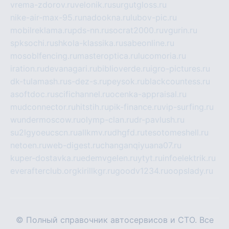
vrema-zdorov.ru
velonik.ru
surgutgloss.ru
nike-air-max-95.ru
nadookna.ru
lubov-pic.ru
mobilreklama.ru
pds-nn.ru
socrat2000.ru
vgurin.ru
spksochi.ru
shkola-klassika.ru
sabeonline.ru
mosoblfencing.ru
masteroptica.ru
lucomoria.ru
iration.ru
devanagari.ru
biblioverde.ru
igro-pictures.ru
dk-tulamash.ru
s-dez-s.ru
peysok.ru
blackcountess.ru
asoftdoc.ru
scifichannel.ru
ocenka-appraisal.ru
mudconnector.ru
hitstih.ru
pik-finance.ru
vip-surfing.ru
wundermoscow.ru
olymp-clan.ru
dr-pavlush.ru
su2lgyoeucscn.ru
allkmv.ru
dhgfd.ru
tesotomeshell.ru
netoen.ru
web-digest.ru
changanqiyuana07.ru
kuper-dostavka.ru
edemvgelen.ru
ytyt.ru
infoelektrik.ru
everafterclub.org
kirillkgr.ru
goodv1234.ru
oopslady.ru
© Полный справочник автосервисов и СТО. Все