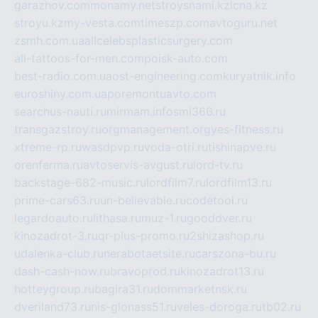
garazhov.com
monamy.net
stroysnami.kz
lcna.kz
stroyu.kz
my-vesta.com
timeszp.com
avtoguru.net
zsmh.com.ua
allcelebsplasticsurgery.com
all-tattoos-for-men.com
poisk-auto.com
best-radio.com.ua
ost-engineering.com
kuryatnik.info
euroshiny.com.ua
poremontuavto.com
searchus-nauti.ru
mirmam.info
smi366.ru
transgazstroy.ru
orgmanagement.org
yes-fitness.ru
xtreme-rp.ru
wasdpvp.ru
voda-otri.ru
tishinapve.ru
orenferma.ru
avtoservis-avgust.ru
lord-tv.ru
backstage-682-music.ru
lordfilm7.ru
lordfilm13.ru
prime-cars63.ru
un-believable.ru
codetool.ru
legardoauto.ru
lithasa.ru
muz-1.ru
gooddver.ru
kinozadrot-3.ru
qr-plus-promo.ru
2shizashop.ru
udalenka-club.ru
nerabotaetsite.ru
carszona-bu.ru
dash-cash-now.ru
bravoprod.ru
kinozadrot13.ru
hotteygroup.ru
bagira31.ru
dommarketnsk.ru
dveriland73.ru
nis-glonass51.ru
veles-doroga.ru
tb02.ru