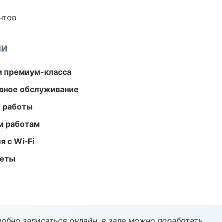
нтов
ми
м премиум-класса
вное обслуживание
е работы
м работам
 с Wi‑Fi
меты
обно записаться онлайн, в зале можно поработать.