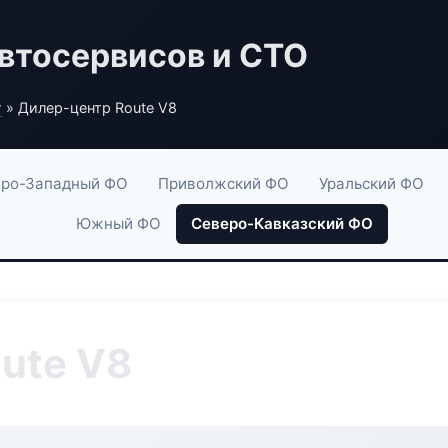
втосервисов и СТО
г
» Дилер-центр Route V8
ро-Западный ФО
Приволжский ФО
Уральский ФО
Южный ФО
Северо-Кавказский ФО
ute V8