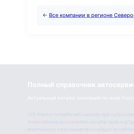
←
Все компании в регионе Северо
Полный справочник автосерви
Актуальный каталог компаний по всей Рос
t25-tractor.ru
nashicveti.ru
alutex.spb.ru
fas.ru
gb
mnso.ru
home.nov.ru
cemko.ru
comp-land.org
7g
anamvkusno.ru
technosaratov.ru
0sporte.ru
9rot