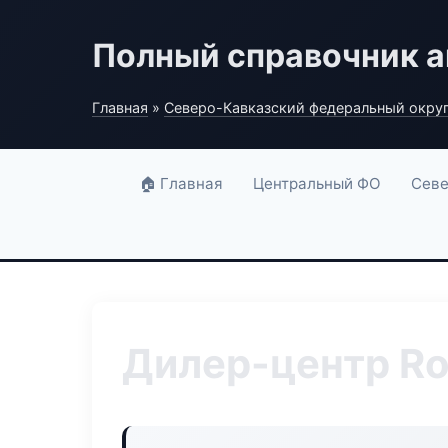
Полный справочник а
Главная
»
Северо-Кавказский федеральный окру
🏠 Главная
Центральный ФО
Севе
Дилер-центр Ro