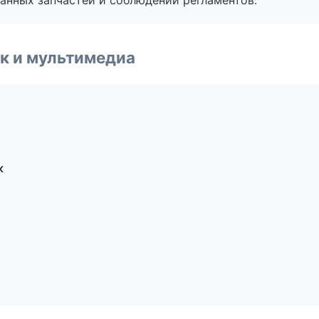
анных запчастей и соблюдении регламентов.
к и мультимедиа
к