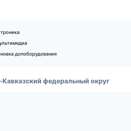
ктроника
мультимедиа
ановка допоборудования
о-Кавказский федеральный округ