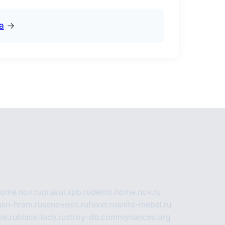
а
→
home.nov.ru
orakul.spb.ru
demo.home.nov.ru
u
sn-hram.ru
senovosti.ru
fexer.ru
snite-mebel.ru
le.ru
black-lady.ru
stroy-db.com
mynances.org