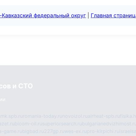
-Кавказский федеральный округ
|
Главная страниц
сов и СТО
сии
mk.spb.ru
romania-today.ru
novoizol.ru
airheat-spb.ru
fisika.
azet.ru
bicom-oil.ru
superiorsearch.ru
bulgarianedvizhimost.r
a-game.ru
bigbad.ru
227gp.ru
wes-ex.ru
pro-kirpichi.ru
israelsa