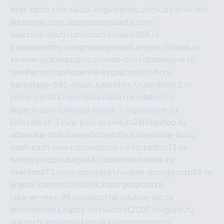
best-radio.com.ua
ost-engineering.com
kuryatnik.info
euroshiny.com.ua
poremontuavto.com
searchus-nauti.ru
mirmam.info
smi366.ru
transgazstroy.ru
orgmanagement.org
yes-fitness.ru
xtreme-rp.ru
wasdpvp.ru
voda-otri.ru
tishinapve.ru
orenferma.ru
avtoservis-avgust.ru
lord-tv.ru
backstage-682-music.ru
lordfilm7.ru
lordfilm13.ru
prime-cars63.ru
un-believable.ru
codetool.ru
legardoauto.ru
lithasa.ru
muz-1.ru
gooddver.ru
kinozadrot-3.ru
qr-plus-promo.ru
2shizashop.ru
udalenka-club.ru
nerabotaetsite.ru
carszona-bu.ru
dash-cash-now.ru
bravoprod.ru
kinozadrot13.ru
hotteygroup.ru
bagira31.ru
dommarketnsk.ru
dveriland73.ru
nis-glonass51.ru
veles-doroga.ru
tb02.ru
vrema-zdorov.ru
velonik.ru
surgutgloss.ru
nike-air-max-95.ru
nadookna.ru
lubov-pic.ru
mobilreklama.ru
pds-nn.ru
socrat2000.ru
vgurin.ru
spksochi.ru
shkola-klassika.ru
sabeonline.ru