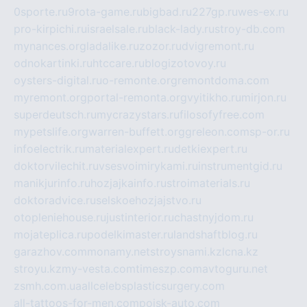
0sporte.ru
9rota-game.ru
bigbad.ru
227gp.ru
wes-ex.ru
pro-kirpichi.ru
israelsale.ru
black-lady.ru
stroy-db.com
mynances.org
ladalike.ru
zozor.ru
dvigremont.ru
odnokartinki.ru
htccare.ru
blogizotovoy.ru
oysters-digital.ru
o-remonte.org
remontdoma.com
myremont.org
portal-remonta.org
vyitikho.ru
mirjon.ru
superdeutsch.ru
mycrazystars.ru
filosofyfree.com
mypetslife.org
warren-buffett.org
greleon.com
sp-or.ru
infoelectrik.ru
materialexpert.ru
detkiexpert.ru
doktorvilechit.ru
vsesvoimirykami.ru
instrumentgid.ru
manikjurinfo.ru
hozjajkainfo.ru
stroimaterials.ru
doktoradvice.ru
selskoehozjajstvo.ru
otopleniehouse.ru
justinterior.ru
chastnyjdom.ru
mojateplica.ru
podelkimaster.ru
landshaftblog.ru
garazhov.com
monamy.net
stroysnami.kz
lcna.kz
stroyu.kz
my-vesta.com
timeszp.com
avtoguru.net
zsmh.com.ua
allcelebsplasticsurgery.com
all-tattoos-for-men.com
poisk-auto.com