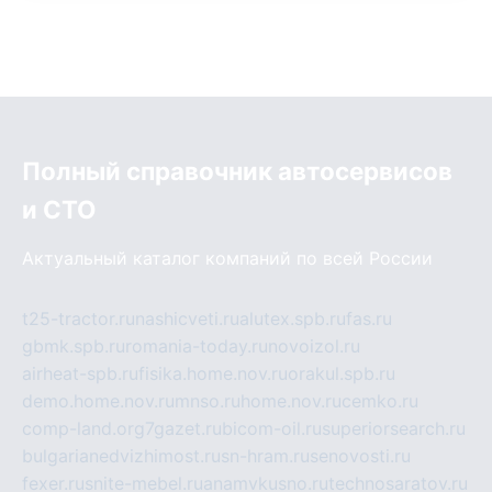
Полный справочник автосервисов
и СТО
Актуальный каталог компаний по всей России
t25-tractor.ru
nashicveti.ru
alutex.spb.ru
fas.ru
gbmk.spb.ru
romania-today.ru
novoizol.ru
airheat-spb.ru
fisika.home.nov.ru
orakul.spb.ru
demo.home.nov.ru
mnso.ru
home.nov.ru
cemko.ru
comp-land.org
7gazet.ru
bicom-oil.ru
superiorsearch.ru
bulgarianedvizhimost.ru
sn-hram.ru
senovosti.ru
fexer.ru
snite-mebel.ru
anamvkusno.ru
technosaratov.ru