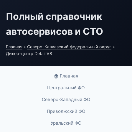
Полный справочник
автосервисов и СТО
Главная
»
Северо-Кавказский федеральный округ
»
Дилер-центр Detail V8
🏠 Главная
Центральный ФО
Северо-Западный ФО
Приволжский ФО
Уральский ФО