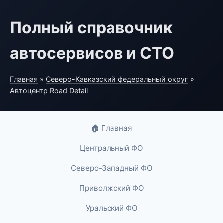
Полный справочник
автосервисов и СТО
Главная
»
Северо-Кавказский федеральный округ
»
Автоцентр Road Detail
🏠 Главная
Центральный ФО
Северо-Западный ФО
Приволжский ФО
Уральский ФО