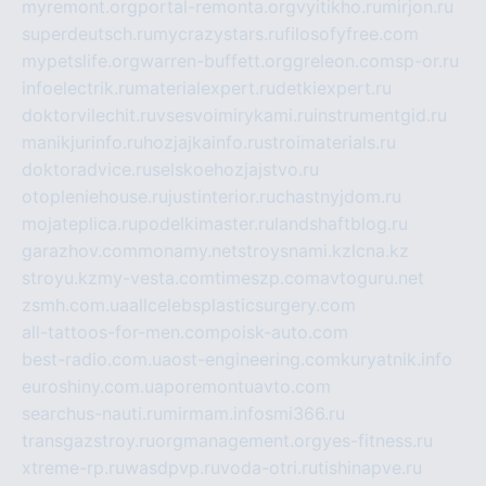
myremont.org
portal-remonta.org
vyitikho.ru
mirjon.ru
superdeutsch.ru
mycrazystars.ru
filosofyfree.com
mypetslife.org
warren-buffett.org
greleon.com
sp-or.ru
infoelectrik.ru
materialexpert.ru
detkiexpert.ru
doktorvilechit.ru
vsesvoimirykami.ru
instrumentgid.ru
manikjurinfo.ru
hozjajkainfo.ru
stroimaterials.ru
doktoradvice.ru
selskoehozjajstvo.ru
otopleniehouse.ru
justinterior.ru
chastnyjdom.ru
mojateplica.ru
podelkimaster.ru
landshaftblog.ru
garazhov.com
monamy.net
stroysnami.kz
lcna.kz
stroyu.kz
my-vesta.com
timeszp.com
avtoguru.net
zsmh.com.ua
allcelebsplasticsurgery.com
all-tattoos-for-men.com
poisk-auto.com
best-radio.com.ua
ost-engineering.com
kuryatnik.info
euroshiny.com.ua
poremontuavto.com
searchus-nauti.ru
mirmam.info
smi366.ru
transgazstroy.ru
orgmanagement.org
yes-fitness.ru
xtreme-rp.ru
wasdpvp.ru
voda-otri.ru
tishinapve.ru