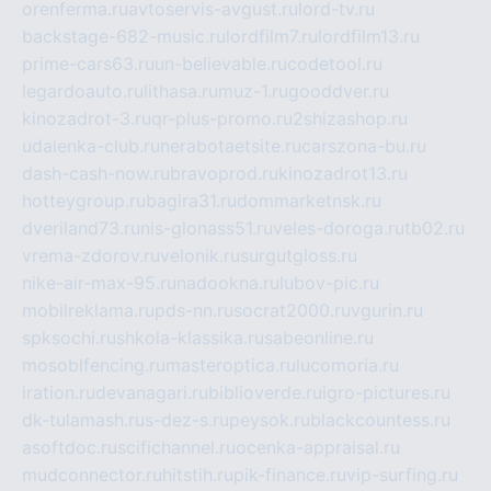
orenferma.ru
avtoservis-avgust.ru
lord-tv.ru
backstage-682-music.ru
lordfilm7.ru
lordfilm13.ru
prime-cars63.ru
un-believable.ru
codetool.ru
legardoauto.ru
lithasa.ru
muz-1.ru
gooddver.ru
kinozadrot-3.ru
qr-plus-promo.ru
2shizashop.ru
udalenka-club.ru
nerabotaetsite.ru
carszona-bu.ru
dash-cash-now.ru
bravoprod.ru
kinozadrot13.ru
hotteygroup.ru
bagira31.ru
dommarketnsk.ru
dveriland73.ru
nis-glonass51.ru
veles-doroga.ru
tb02.ru
vrema-zdorov.ru
velonik.ru
surgutgloss.ru
nike-air-max-95.ru
nadookna.ru
lubov-pic.ru
mobilreklama.ru
pds-nn.ru
socrat2000.ru
vgurin.ru
spksochi.ru
shkola-klassika.ru
sabeonline.ru
mosoblfencing.ru
masteroptica.ru
lucomoria.ru
iration.ru
devanagari.ru
biblioverde.ru
igro-pictures.ru
dk-tulamash.ru
s-dez-s.ru
peysok.ru
blackcountess.ru
asoftdoc.ru
scifichannel.ru
ocenka-appraisal.ru
mudconnector.ru
hitstih.ru
pik-finance.ru
vip-surfing.ru