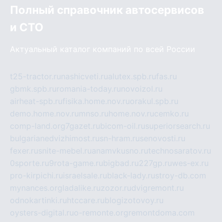
Полный справочник автосервисов
и СТО
Актуальный каталог компаний по всей России
t25-tractor.ru
nashicveti.ru
alutex.spb.ru
fas.ru
gbmk.spb.ru
romania-today.ru
novoizol.ru
airheat-spb.ru
fisika.home.nov.ru
orakul.spb.ru
demo.home.nov.ru
mnso.ru
home.nov.ru
cemko.ru
comp-land.org
7gazet.ru
bicom-oil.ru
superiorsearch.ru
bulgarianedvizhimost.ru
sn-hram.ru
senovosti.ru
fexer.ru
snite-mebel.ru
anamvkusno.ru
technosaratov.ru
0sporte.ru
9rota-game.ru
bigbad.ru
227gp.ru
wes-ex.ru
pro-kirpichi.ru
israelsale.ru
black-lady.ru
stroy-db.com
mynances.org
ladalike.ru
zozor.ru
dvigremont.ru
odnokartinki.ru
htccare.ru
blogizotovoy.ru
oysters-digital.ru
o-remonte.org
remontdoma.com