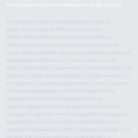
Актуальный каталог компаний по всей России
t25-tractor.ru
nashicveti.ru
alutex.spb.ru
fas.ru
gbmk.spb.ru
romania-today.ru
novoizol.ru
airheat-spb.ru
fisika.home.nov.ru
orakul.spb.ru
demo.home.nov.ru
mnso.ru
home.nov.ru
cemko.ru
comp-land.org
7gazet.ru
bicom-oil.ru
superiorsearch.ru
bulgarianedvizhimost.ru
sn-hram.ru
senovosti.ru
fexer.ru
snite-mebel.ru
anamvkusno.ru
technosaratov.ru
0sporte.ru
9rota-game.ru
bigbad.ru
227gp.ru
wes-ex.ru
pro-kirpichi.ru
israelsale.ru
black-lady.ru
stroy-db.com
mynances.org
ladalike.ru
zozor.ru
dvigremont.ru
odnokartinki.ru
htccare.ru
blogizotovoy.ru
oysters-digital.ru
o-remonte.org
remontdoma.com
myremont.org
portal-remonta.org
vyitikho.ru
mirjon.ru
superdeutsch.ru
mycrazystars.ru
filosofyfree.com
mypetslife.org
warren-buffett.org
greleon.com
sp-or.ru
infoelectrik.ru
materialexpert.ru
detkiexpert.ru