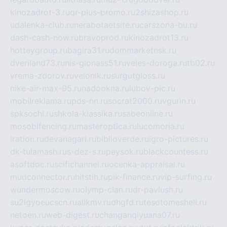
kinozadrot-3.ru
qr-plus-promo.ru
2shizashop.ru
udalenka-club.ru
nerabotaetsite.ru
carszona-bu.ru
dash-cash-now.ru
bravoprod.ru
kinozadrot13.ru
hotteygroup.ru
bagira31.ru
dommarketnsk.ru
dveriland73.ru
nis-glonass51.ru
veles-doroga.ru
tb02.ru
vrema-zdorov.ru
velonik.ru
surgutgloss.ru
nike-air-max-95.ru
nadookna.ru
lubov-pic.ru
mobilreklama.ru
pds-nn.ru
socrat2000.ru
vgurin.ru
spksochi.ru
shkola-klassika.ru
sabeonline.ru
mosoblfencing.ru
masteroptica.ru
lucomoria.ru
iration.ru
devanagari.ru
biblioverde.ru
igro-pictures.ru
dk-tulamash.ru
s-dez-s.ru
peysok.ru
blackcountess.ru
asoftdoc.ru
scifichannel.ru
ocenka-appraisal.ru
mudconnector.ru
hitstih.ru
pik-finance.ru
vip-surfing.ru
wundermoscow.ru
olymp-clan.ru
dr-pavlush.ru
su2lgyoeucscn.ru
allkmv.ru
dhgfd.ru
tesotomeshell.ru
netoen.ru
web-digest.ru
changanqiyuana07.ru