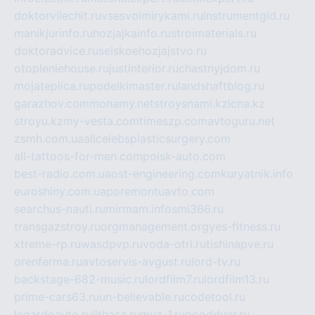
doktorvilechit.ru
vsesvoimirykami.ru
instrumentgid.ru
manikjurinfo.ru
hozjajkainfo.ru
stroimaterials.ru
doktoradvice.ru
selskoehozjajstvo.ru
otopleniehouse.ru
justinterior.ru
chastnyjdom.ru
mojateplica.ru
podelkimaster.ru
landshaftblog.ru
garazhov.com
monamy.net
stroysnami.kz
lcna.kz
stroyu.kz
my-vesta.com
timeszp.com
avtoguru.net
zsmh.com.ua
allcelebsplasticsurgery.com
all-tattoos-for-men.com
poisk-auto.com
best-radio.com.ua
ost-engineering.com
kuryatnik.info
euroshiny.com.ua
poremontuavto.com
searchus-nauti.ru
mirmam.info
smi366.ru
transgazstroy.ru
orgmanagement.org
yes-fitness.ru
xtreme-rp.ru
wasdpvp.ru
voda-otri.ru
tishinapve.ru
orenferma.ru
avtoservis-avgust.ru
lord-tv.ru
backstage-682-music.ru
lordfilm7.ru
lordfilm13.ru
prime-cars63.ru
un-believable.ru
codetool.ru
legardoauto.ru
lithasa.ru
muz-1.ru
gooddver.ru