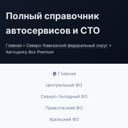
Полный справочник
автосервисов и СТО
Главная
»
Северо-Кавказский федеральный округ
»
Автоцентр Box Premium
🏠 Главная
Центральный ФО
Северо-Западный ФО
Приволжский ФО
Уральский ФО