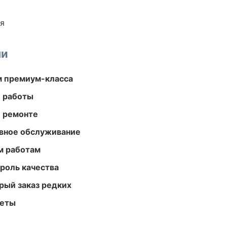
ия
ми
м премиум-класса
е работы
и ремонте
вное обслуживание
м работам
роль качества
рый заказ редких
меты