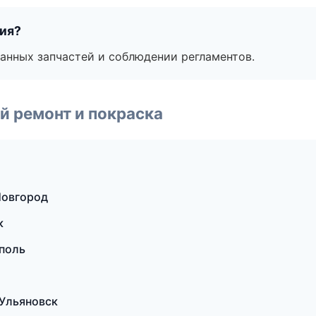
тия?
анных запчастей и соблюдении регламентов.
й ремонт и покраска
Новгород
к
ополь
 Ульяновск