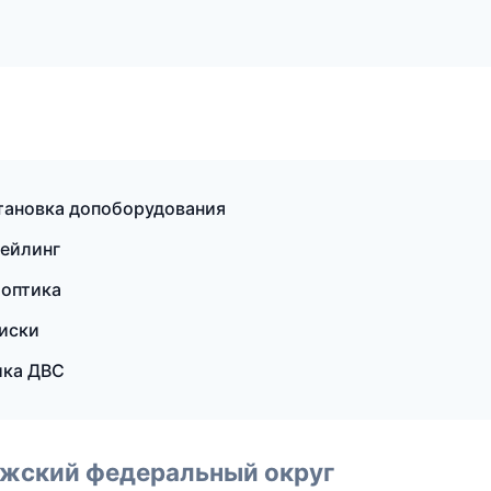
тановка допоборудования
тейлинг
 оптика
диски
ика ДВС
лжский федеральный округ