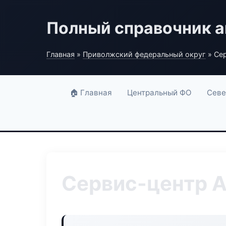
Полный справочник а
Главная
»
Приволжский федеральный округ
» Се
🏠 Главная
Центральный ФО
Севе
Сервис-центр 