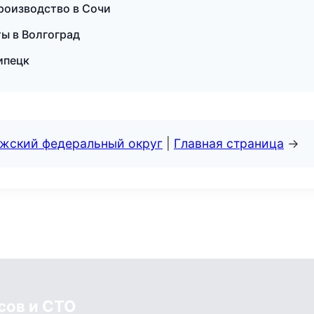
роизводство в Сочи
ы в Волгоград
ипецк
лжский федеральный округ
|
Главная страница
→
сов и СТО