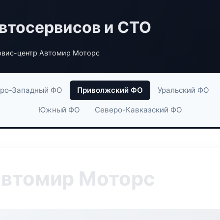
втосервисов и СТО
рвис-центр Автомир Моторс
ро-Западный ФО
Приволжский ФО
Уральский ФО
Южный ФО
Северо-Кавказский ФО
Автомир Моторс