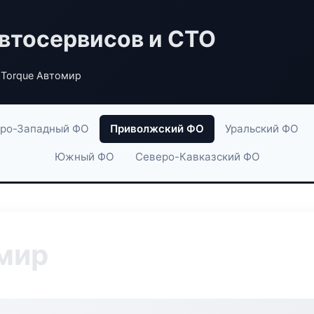
втосервисов и СТО
 Torque Автомир
ро-Западный ФО
Приволжский ФО
Уральский ФО
Южный ФО
Северо-Кавказский ФО
мир