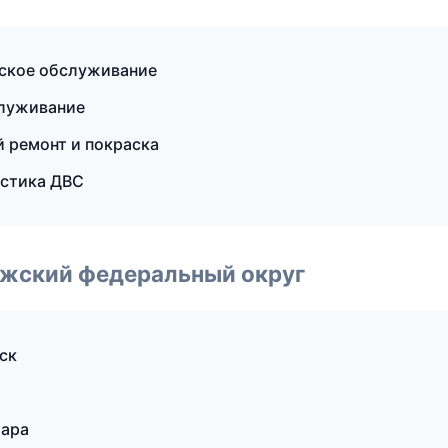
еское обслуживание
служивание
й ремонт и покраска
остика ДВС
лжский федеральный округ
ск
мара