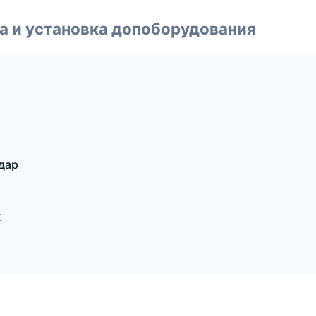
 и установка допоборудования
дар
ж