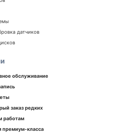
ов
темы
ибровка датчиков
дисков
ми
вное обслуживание
запись
меты
рый заказ редких
м работам
м премиум-класса