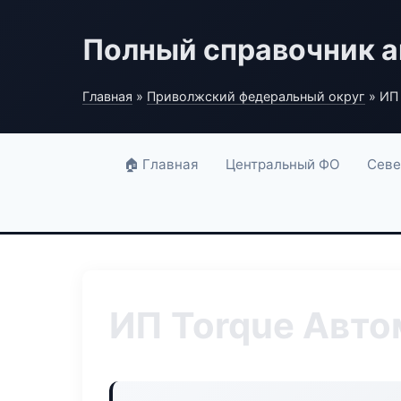
Полный справочник а
Главная
»
Приволжский федеральный округ
» ИП
🏠 Главная
Центральный ФО
Севе
ИП Torque Авто