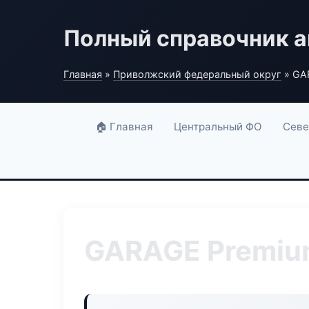
Полный справочник а
Главная
»
Приволжский федеральный округ
» GA
🏠 Главная
Центральный ФО
Севе
GARAGE Premiu