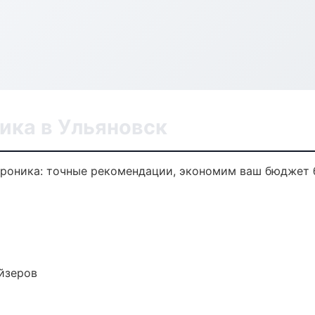
ика в Ульяновск
троника: точные рекомендации, экономим ваш бюджет б
йзеров