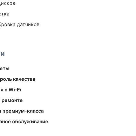
дисков
стка
ибровка датчиков
ми
меты
роль качества
 с Wi‑Fi
и ремонте
м премиум-класса
вное обслуживание