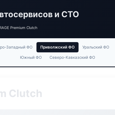
втосервисов и СТО
RAGE Premium Clutch
ро-Западный ФО
Приволжский ФО
Уральский ФО
Южный ФО
Северо-Кавказский ФО
m Clutch