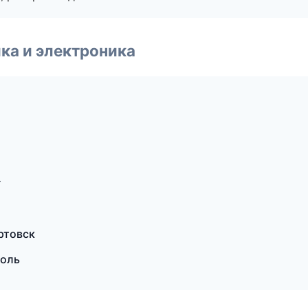
ка и электроника
г
ртовск
поль