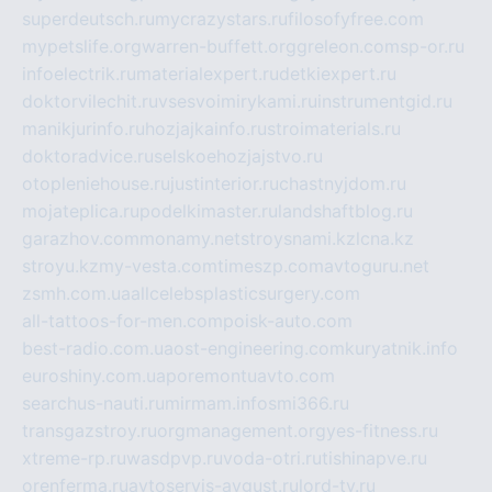
superdeutsch.ru
mycrazystars.ru
filosofyfree.com
mypetslife.org
warren-buffett.org
greleon.com
sp-or.ru
infoelectrik.ru
materialexpert.ru
detkiexpert.ru
doktorvilechit.ru
vsesvoimirykami.ru
instrumentgid.ru
manikjurinfo.ru
hozjajkainfo.ru
stroimaterials.ru
doktoradvice.ru
selskoehozjajstvo.ru
otopleniehouse.ru
justinterior.ru
chastnyjdom.ru
mojateplica.ru
podelkimaster.ru
landshaftblog.ru
garazhov.com
monamy.net
stroysnami.kz
lcna.kz
stroyu.kz
my-vesta.com
timeszp.com
avtoguru.net
zsmh.com.ua
allcelebsplasticsurgery.com
all-tattoos-for-men.com
poisk-auto.com
best-radio.com.ua
ost-engineering.com
kuryatnik.info
euroshiny.com.ua
poremontuavto.com
searchus-nauti.ru
mirmam.info
smi366.ru
transgazstroy.ru
orgmanagement.org
yes-fitness.ru
xtreme-rp.ru
wasdpvp.ru
voda-otri.ru
tishinapve.ru
orenferma.ru
avtoservis-avgust.ru
lord-tv.ru