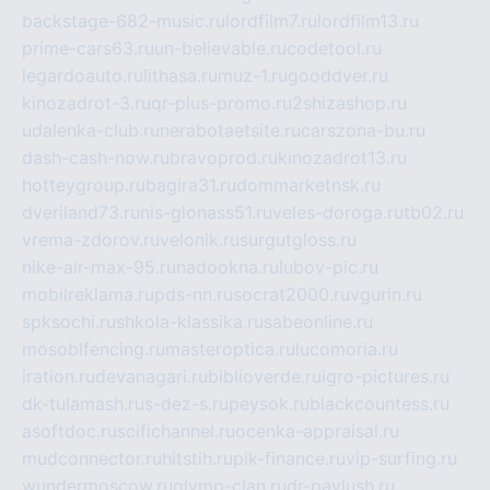
backstage-682-music.ru
lordfilm7.ru
lordfilm13.ru
prime-cars63.ru
un-believable.ru
codetool.ru
legardoauto.ru
lithasa.ru
muz-1.ru
gooddver.ru
kinozadrot-3.ru
qr-plus-promo.ru
2shizashop.ru
udalenka-club.ru
nerabotaetsite.ru
carszona-bu.ru
dash-cash-now.ru
bravoprod.ru
kinozadrot13.ru
hotteygroup.ru
bagira31.ru
dommarketnsk.ru
dveriland73.ru
nis-glonass51.ru
veles-doroga.ru
tb02.ru
vrema-zdorov.ru
velonik.ru
surgutgloss.ru
nike-air-max-95.ru
nadookna.ru
lubov-pic.ru
mobilreklama.ru
pds-nn.ru
socrat2000.ru
vgurin.ru
spksochi.ru
shkola-klassika.ru
sabeonline.ru
mosoblfencing.ru
masteroptica.ru
lucomoria.ru
iration.ru
devanagari.ru
biblioverde.ru
igro-pictures.ru
dk-tulamash.ru
s-dez-s.ru
peysok.ru
blackcountess.ru
asoftdoc.ru
scifichannel.ru
ocenka-appraisal.ru
mudconnector.ru
hitstih.ru
pik-finance.ru
vip-surfing.ru
wundermoscow.ru
olymp-clan.ru
dr-pavlush.ru