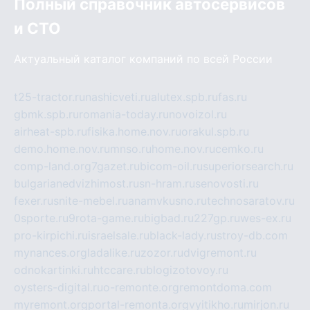
Полный справочник автосервисов
и СТО
Актуальный каталог компаний по всей России
t25-tractor.ru
nashicveti.ru
alutex.spb.ru
fas.ru
gbmk.spb.ru
romania-today.ru
novoizol.ru
airheat-spb.ru
fisika.home.nov.ru
orakul.spb.ru
demo.home.nov.ru
mnso.ru
home.nov.ru
cemko.ru
comp-land.org
7gazet.ru
bicom-oil.ru
superiorsearch.ru
bulgarianedvizhimost.ru
sn-hram.ru
senovosti.ru
fexer.ru
snite-mebel.ru
anamvkusno.ru
technosaratov.ru
0sporte.ru
9rota-game.ru
bigbad.ru
227gp.ru
wes-ex.ru
pro-kirpichi.ru
israelsale.ru
black-lady.ru
stroy-db.com
mynances.org
ladalike.ru
zozor.ru
dvigremont.ru
odnokartinki.ru
htccare.ru
blogizotovoy.ru
oysters-digital.ru
o-remonte.org
remontdoma.com
myremont.org
portal-remonta.org
vyitikho.ru
mirjon.ru