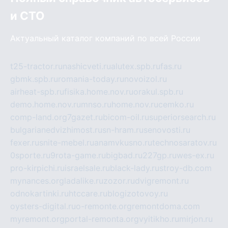
и СТО
Актуальный каталог компаний по всей России
t25-tractor.ru
nashicveti.ru
alutex.spb.ru
fas.ru
gbmk.spb.ru
romania-today.ru
novoizol.ru
airheat-spb.ru
fisika.home.nov.ru
orakul.spb.ru
demo.home.nov.ru
mnso.ru
home.nov.ru
cemko.ru
comp-land.org
7gazet.ru
bicom-oil.ru
superiorsearch.ru
bulgarianedvizhimost.ru
sn-hram.ru
senovosti.ru
fexer.ru
snite-mebel.ru
anamvkusno.ru
technosaratov.ru
0sporte.ru
9rota-game.ru
bigbad.ru
227gp.ru
wes-ex.ru
pro-kirpichi.ru
israelsale.ru
black-lady.ru
stroy-db.com
mynances.org
ladalike.ru
zozor.ru
dvigremont.ru
odnokartinki.ru
htccare.ru
blogizotovoy.ru
oysters-digital.ru
o-remonte.org
remontdoma.com
myremont.org
portal-remonta.org
vyitikho.ru
mirjon.ru