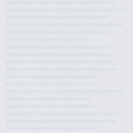
superdeutsch.ru
mycrazystars.ru
filosofyfree.com
mypetslife.org
warren-buffett.org
greleon.com
sp-or.ru
infoelectrik.ru
materialexpert.ru
detkiexpert.ru
doktorvilechit.ru
vsesvoimirykami.ru
instrumentgid.ru
manikjurinfo.ru
hozjajkainfo.ru
stroimaterials.ru
doktoradvice.ru
selskoehozjajstvo.ru
otopleniehouse.ru
justinterior.ru
chastnyjdom.ru
mojateplica.ru
podelkimaster.ru
landshaftblog.ru
garazhov.com
monamy.net
stroysnami.kz
lcna.kz
stroyu.kz
my-vesta.com
timeszp.com
avtoguru.net
zsmh.com.ua
allcelebsplasticsurgery.com
all-tattoos-for-men.com
poisk-auto.com
best-radio.com.ua
ost-engineering.com
kuryatnik.info
euroshiny.com.ua
poremontuavto.com
searchus-nauti.ru
mirmam.info
smi366.ru
transgazstroy.ru
orgmanagement.org
yes-fitness.ru
xtreme-rp.ru
wasdpvp.ru
voda-otri.ru
tishinapve.ru
orenferma.ru
avtoservis-avgust.ru
lord-tv.ru