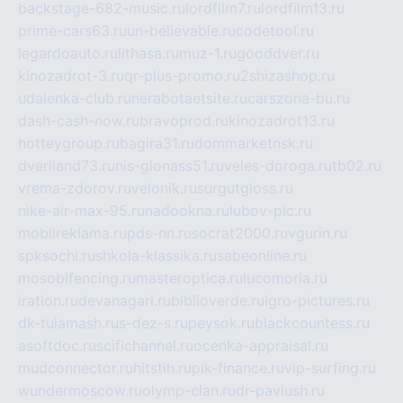
backstage-682-music.ru
lordfilm7.ru
lordfilm13.ru
prime-cars63.ru
un-believable.ru
codetool.ru
legardoauto.ru
lithasa.ru
muz-1.ru
gooddver.ru
kinozadrot-3.ru
qr-plus-promo.ru
2shizashop.ru
udalenka-club.ru
nerabotaetsite.ru
carszona-bu.ru
dash-cash-now.ru
bravoprod.ru
kinozadrot13.ru
hotteygroup.ru
bagira31.ru
dommarketnsk.ru
dveriland73.ru
nis-glonass51.ru
veles-doroga.ru
tb02.ru
vrema-zdorov.ru
velonik.ru
surgutgloss.ru
nike-air-max-95.ru
nadookna.ru
lubov-pic.ru
mobilreklama.ru
pds-nn.ru
socrat2000.ru
vgurin.ru
spksochi.ru
shkola-klassika.ru
sabeonline.ru
mosoblfencing.ru
masteroptica.ru
lucomoria.ru
iration.ru
devanagari.ru
biblioverde.ru
igro-pictures.ru
dk-tulamash.ru
s-dez-s.ru
peysok.ru
blackcountess.ru
asoftdoc.ru
scifichannel.ru
ocenka-appraisal.ru
mudconnector.ru
hitstih.ru
pik-finance.ru
vip-surfing.ru
wundermoscow.ru
olymp-clan.ru
dr-pavlush.ru