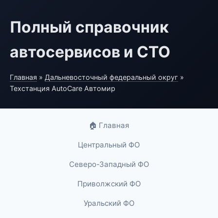
Полный справочник
автосервисов и СТО
Главная
»
Дальневосточный федеральный округ
»
Техстанция AutoCare Автомир
🏠 Главная
Центральный ФО
Северо-Западный ФО
Приволжский ФО
Уральский ФО