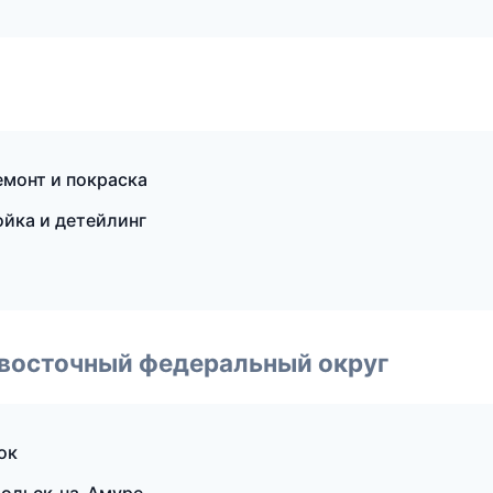
емонт и покраска
ойка и детейлинг
евосточный федеральный округ
ок