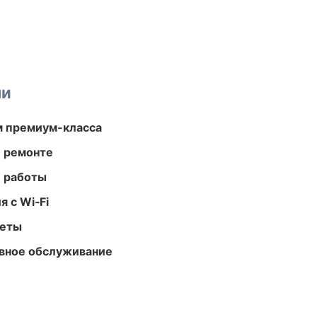
ми
м премиум-класса
и ремонте
е работы
 с Wi‑Fi
меты
вное обслуживание