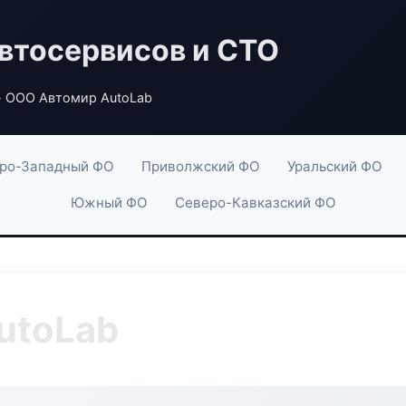
втосервисов и СТО
 ООО Автомир AutoLab
ро-Западный ФО
Приволжский ФО
Уральский ФО
Южный ФО
Северо-Кавказский ФО
utoLab