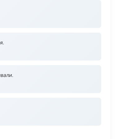
я.
вали.