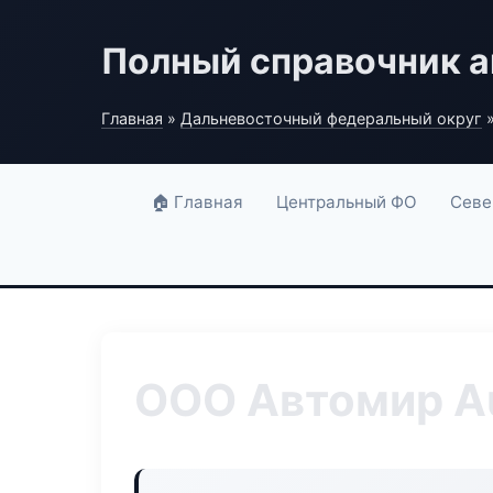
Полный справочник а
Главная
»
Дальневосточный федеральный округ
»
🏠 Главная
Центральный ФО
Севе
ООО Автомир A