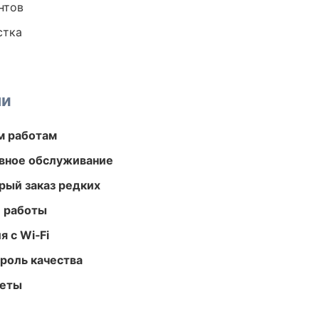
нтов
стка
ми
м работам
вное обслуживание
рый заказ редких
е работы
 с Wi‑Fi
роль качества
меты