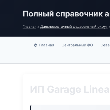
Полный справочник а
Главная
»
Дальневосточный федеральный округ
»
🏠 Главная
Центральный ФО
Севе
ИП Garage Linea