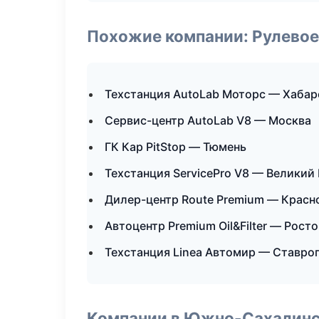
Похожие компании: Рулевое
Техстанция AutoLab Моторс — Хабар
Сервис-центр AutoLab V8 — Москва
ГК Кар PitStop — Тюмень
Техстанция ServicePro V8 — Великий
Дилер-центр Route Premium — Красн
Автоцентр Premium Oil&Filter — Рост
Техстанция Linea Автомир — Ставро
Компании в Южно-Сахалин