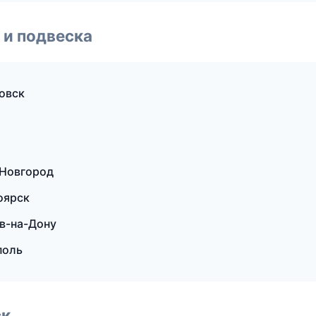
 и подвеска
овск
 Новгород
оярск
ов-на-Дону
поль
ск