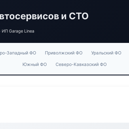
втосервисов и СТО
 ИП Garage Linea
ро-Западный ФО
Приволжский ФО
Уральский ФО
Южный ФО
Северо-Кавказский ФО