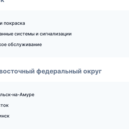
 и покраска
ранные системы и сигнализации
ское обслуживание
евосточный федеральный округ
ольск-на-Амуре
сток
инск