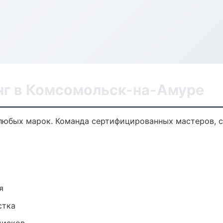
нг в Комсомольск-на-Амуре
любых марок. Команда сертифицированных мастеров, с
я
стка