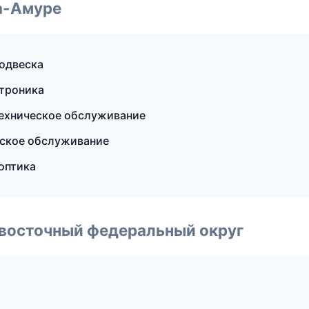
а-Амуре
подвеска
ктроника
Техническое обслуживание
еское обслуживание
оптика
евосточный федеральный округ