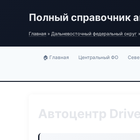
Полный справочник а
Главная
»
Дальневосточный федеральный округ
»
🏠 Главная
Центральный ФО
Севе
Автоцентр Drive