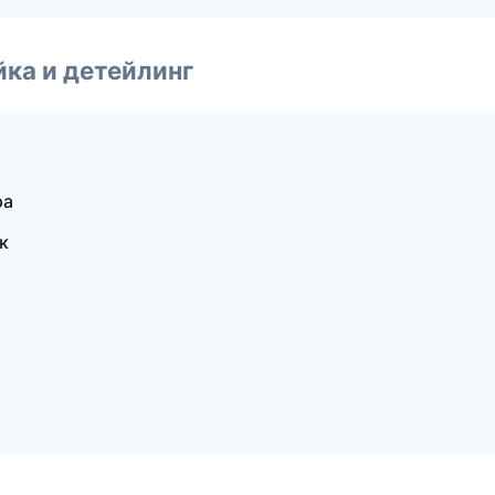
ка и детейлинг
ра
к