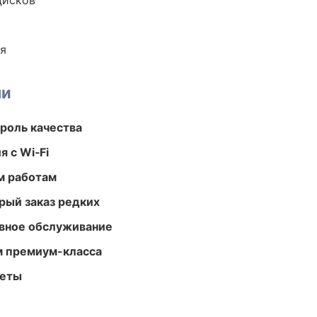
дисков
ия
ми
роль качества
 с Wi‑Fi
м работам
рый заказ редких
вное обслуживание
м премиум-класса
меты