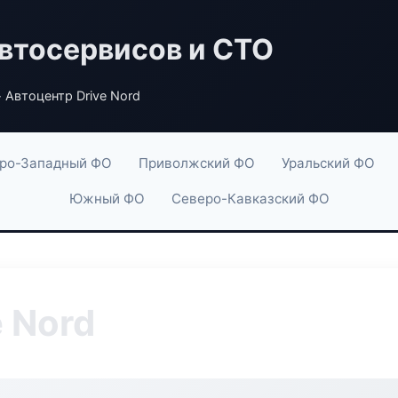
втосервисов и СТО
 Автоцентр Drive Nord
ро-Западный ФО
Приволжский ФО
Уральский ФО
Южный ФО
Северо-Кавказский ФО
 Nord