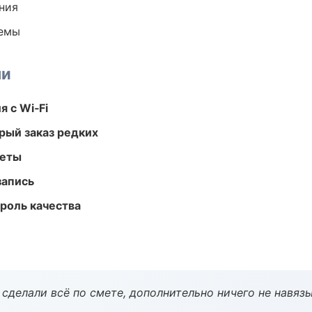
ния
темы
ми
 с Wi‑Fi
рый заказ редких
меты
запись
роль качества
сделали всё по смете, дополнительно ничего не навязы