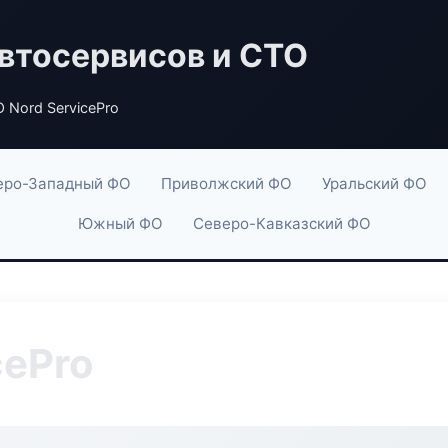
втосервисов и СТО
 Nord ServicePro
еро-Западный ФО
Приволжский ФО
Уральский ФО
Южный ФО
Северо-Кавказский ФО
cePro