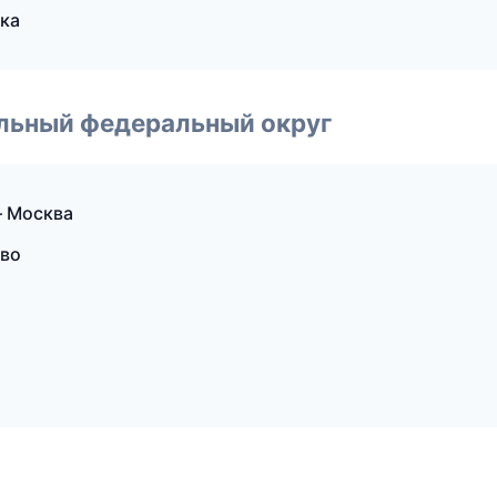
ска
альный федеральный округ
— Москва
ово