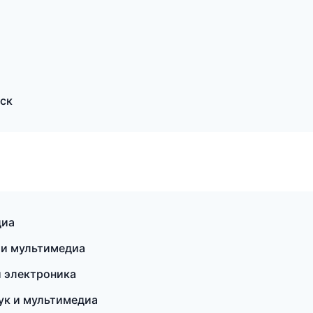
вск
диа
 и мультимедиа
и электроника
вук и мультимедиа