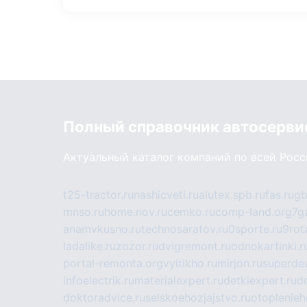
Полный справочник автосерви
Актуальный каталог компаний по всей Рос
t25-tractor.ru
nashicveti.ru
alutex.spb.ru
fas.ru
gb
mnso.ru
home.nov.ru
cemko.ru
comp-land.org
7g
anamvkusno.ru
technosaratov.ru
0sporte.ru
9rot
ladalike.ru
zozor.ru
dvigremont.ru
odnokartinki.r
portal-remonta.org
vyitikho.ru
mirjon.ru
superdeu
infoelectrik.ru
materialexpert.ru
detkiexpert.ru
do
doktoradvice.ru
selskoehozjajstvo.ru
otoplenieh