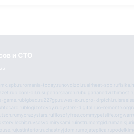
сов и СТО
сии
mk.spb.ru
romania-today.ru
novoizol.ru
airheat-spb.ru
fisika.
azet.ru
bicom-oil.ru
superiorsearch.ru
bulgarianedvizhimost.r
a-game.ru
bigbad.ru
227gp.ru
wes-ex.ru
pro-kirpichi.ru
israelsa
u
htccare.ru
blogizotovoy.ru
oysters-digital.ru
o-remonte.org
r
tsch.ru
mycrazystars.ru
filosofyfree.com
mypetslife.org
warr
ktorvilechit.ru
vsesvoimirykami.ru
instrumentgid.ru
manikjuri
ouse.ru
justinterior.ru
chastnyjdom.ru
mojateplica.ru
podelkima