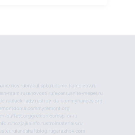
home.nov.ru
orakul.spb.ru
demo.home.nov.ru
u
sn-hram.ru
senovosti.ru
fexer.ru
snite-mebel.ru
le.ru
black-lady.ru
stroy-db.com
mynances.org
emontdoma.com
myremont.org
en-buffett.org
greleon.com
sp-or.ru
nfo.ru
hozjajkainfo.ru
stroimaterials.ru
ster.ru
landshaftblog.ru
garazhov.com