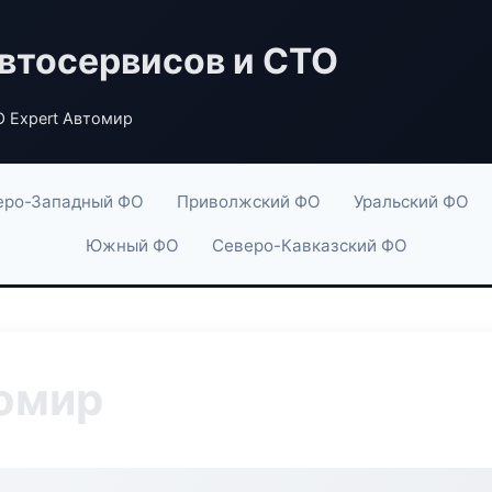
втосервисов и СТО
 Expert Автомир
еро-Западный ФО
Приволжский ФО
Уральский ФО
Южный ФО
Северо-Кавказский ФО
томир