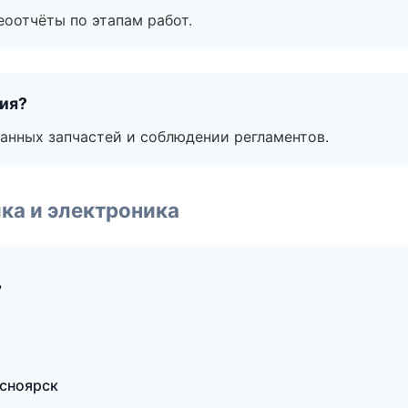
еоотчёты по этапам работ.
тия?
анных запчастей и соблюдении регламентов.
ка и электроника
ь
асноярск