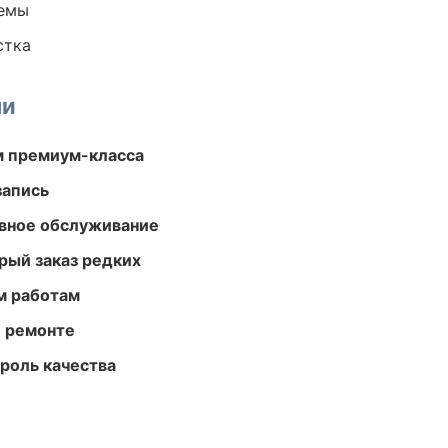
темы
стка
ми
м премиум-класса
запись
вное обслуживание
рый заказ редких
м работам
и ремонте
роль качества