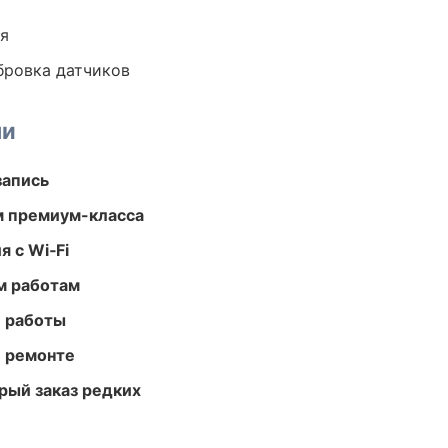
ия
ибровка датчиков
ми
запись
м премиум-класса
 с Wi‑Fi
м работам
е работы
и ремонте
рый заказ редких