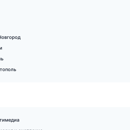
 Новгород
и
ль
стополь
ьтимедиа