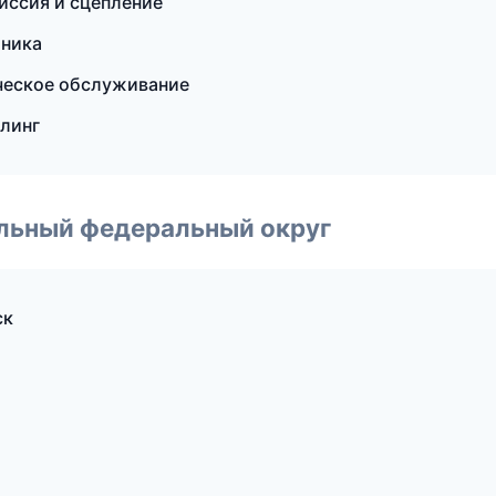
миссия и сцепление
оника
ическое обслуживание
йлинг
альный федеральный округ
ск