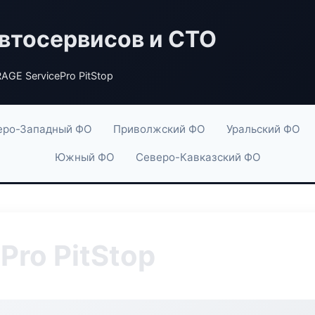
втосервисов и СТО
AGE ServicePro PitStop
еро-Западный ФО
Приволжский ФО
Уральский ФО
Южный ФО
Северо-Кавказский ФО
Pro PitStop