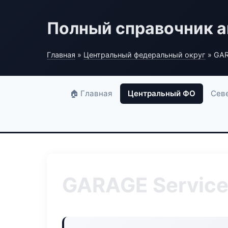
Полный справочник а
Главная
»
Центральный федеральный округ
» GAR
🏠 Главная
Центральный ФО
Сев
GARAGE Service