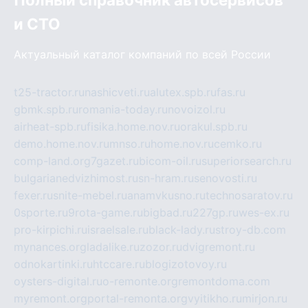
и СТО
Актуальный каталог компаний по всей России
t25-tractor.ru
nashicveti.ru
alutex.spb.ru
fas.ru
gbmk.spb.ru
romania-today.ru
novoizol.ru
airheat-spb.ru
fisika.home.nov.ru
orakul.spb.ru
demo.home.nov.ru
mnso.ru
home.nov.ru
cemko.ru
comp-land.org
7gazet.ru
bicom-oil.ru
superiorsearch.ru
bulgarianedvizhimost.ru
sn-hram.ru
senovosti.ru
fexer.ru
snite-mebel.ru
anamvkusno.ru
technosaratov.ru
0sporte.ru
9rota-game.ru
bigbad.ru
227gp.ru
wes-ex.ru
pro-kirpichi.ru
israelsale.ru
black-lady.ru
stroy-db.com
mynances.org
ladalike.ru
zozor.ru
dvigremont.ru
odnokartinki.ru
htccare.ru
blogizotovoy.ru
oysters-digital.ru
o-remonte.org
remontdoma.com
myremont.org
portal-remonta.org
vyitikho.ru
mirjon.ru