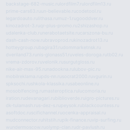
backstage-682-music.ru
lordfilm7.ru
lordfilm13.ru
prime-cars63.ru
un-believable.ru
codetool.ru
legardoauto.ru
lithasa.ru
muz-1.ru
gooddver.ru
kinozadrot-3.ru
qr-plus-promo.ru
2shizashop.ru
udalenka-club.ru
nerabotaetsite.ru
carszona-bu.ru
dash-cash-now.ru
bravoprod.ru
kinozadrot13.ru
hotteygroup.ru
bagira31.ru
dommarketnsk.ru
dveriland73.ru
nis-glonass51.ru
veles-doroga.ru
tb02.ru
vrema-zdorov.ru
velonik.ru
surgutgloss.ru
nike-air-max-95.ru
nadookna.ru
lubov-pic.ru
mobilreklama.ru
pds-nn.ru
socrat2000.ru
vgurin.ru
spksochi.ru
shkola-klassika.ru
sabeonline.ru
mosoblfencing.ru
masteroptica.ru
lucomoria.ru
iration.ru
devanagari.ru
biblioverde.ru
igro-pictures.ru
dk-tulamash.ru
s-dez-s.ru
peysok.ru
blackcountess.ru
asoftdoc.ru
scifichannel.ru
ocenka-appraisal.ru
mudconnector.ru
hitstih.ru
pik-finance.ru
vip-surfing.ru
wundermoscow.ru
olymp-clan.ru
dr-pavlush.ru