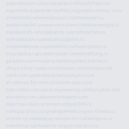
superdeutsch.ru
mycrazystars.ru
filosofyfree.com
mypetslife.org
warren-buffett.org
greleon.com
sp-or.ru
infoelectrik.ru
materialexpert.ru
detkiexpert.ru
doktorvilechit.ru
vsesvoimirykami.ru
instrumentgid.ru
manikjurinfo.ru
hozjajkainfo.ru
stroimaterials.ru
doktoradvice.ru
selskoehozjajstvo.ru
otopleniehouse.ru
justinterior.ru
chastnyjdom.ru
mojateplica.ru
podelkimaster.ru
landshaftblog.ru
garazhov.com
monamy.net
stroysnami.kz
lcna.kz
stroyu.kz
my-vesta.com
timeszp.com
avtoguru.net
zsmh.com.ua
allcelebsplasticsurgery.com
all-tattoos-for-men.com
poisk-auto.com
best-radio.com.ua
ost-engineering.com
kuryatnik.info
euroshiny.com.ua
poremontuavto.com
searchus-nauti.ru
mirmam.info
smi366.ru
transgazstroy.ru
orgmanagement.org
yes-fitness.ru
xtreme-rp.ru
wasdpvp.ru
voda-otri.ru
tishinapve.ru
orenferma.ru
avtoservis-avgust.ru
lord-tv.ru