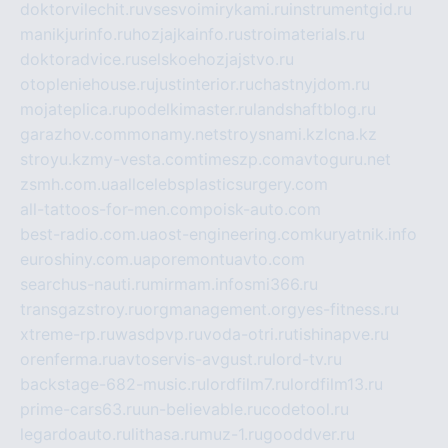
doktorvilechit.ru
vsesvoimirykami.ru
instrumentgid.ru
manikjurinfo.ru
hozjajkainfo.ru
stroimaterials.ru
doktoradvice.ru
selskoehozjajstvo.ru
otopleniehouse.ru
justinterior.ru
chastnyjdom.ru
mojateplica.ru
podelkimaster.ru
landshaftblog.ru
garazhov.com
monamy.net
stroysnami.kz
lcna.kz
stroyu.kz
my-vesta.com
timeszp.com
avtoguru.net
zsmh.com.ua
allcelebsplasticsurgery.com
all-tattoos-for-men.com
poisk-auto.com
best-radio.com.ua
ost-engineering.com
kuryatnik.info
euroshiny.com.ua
poremontuavto.com
searchus-nauti.ru
mirmam.info
smi366.ru
transgazstroy.ru
orgmanagement.org
yes-fitness.ru
xtreme-rp.ru
wasdpvp.ru
voda-otri.ru
tishinapve.ru
orenferma.ru
avtoservis-avgust.ru
lord-tv.ru
backstage-682-music.ru
lordfilm7.ru
lordfilm13.ru
prime-cars63.ru
un-believable.ru
codetool.ru
legardoauto.ru
lithasa.ru
muz-1.ru
gooddver.ru