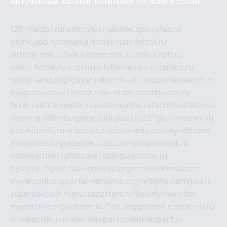
Актуальный каталог компаний по всей России
t25-tractor.ru
nashicveti.ru
alutex.spb.ru
fas.ru
gbmk.spb.ru
romania-today.ru
novoizol.ru
airheat-spb.ru
fisika.home.nov.ru
orakul.spb.ru
demo.home.nov.ru
mnso.ru
home.nov.ru
cemko.ru
comp-land.org
7gazet.ru
bicom-oil.ru
superiorsearch.ru
bulgarianedvizhimost.ru
sn-hram.ru
senovosti.ru
fexer.ru
snite-mebel.ru
anamvkusno.ru
technosaratov.ru
0sporte.ru
9rota-game.ru
bigbad.ru
227gp.ru
wes-ex.ru
pro-kirpichi.ru
israelsale.ru
black-lady.ru
stroy-db.com
mynances.org
ladalike.ru
zozor.ru
dvigremont.ru
odnokartinki.ru
htccare.ru
blogizotovoy.ru
oysters-digital.ru
o-remonte.org
remontdoma.com
myremont.org
portal-remonta.org
vyitikho.ru
mirjon.ru
superdeutsch.ru
mycrazystars.ru
filosofyfree.com
mypetslife.org
warren-buffett.org
greleon.com
sp-or.ru
infoelectrik.ru
materialexpert.ru
detkiexpert.ru