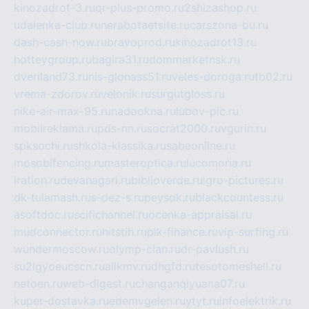
kinozadrot-3.ru
qr-plus-promo.ru
2shizashop.ru
udalenka-club.ru
nerabotaetsite.ru
carszona-bu.ru
dash-cash-now.ru
bravoprod.ru
kinozadrot13.ru
hotteygroup.ru
bagira31.ru
dommarketnsk.ru
dveriland73.ru
nis-glonass51.ru
veles-doroga.ru
tb02.ru
vrema-zdorov.ru
velonik.ru
surgutgloss.ru
nike-air-max-95.ru
nadookna.ru
lubov-pic.ru
mobilreklama.ru
pds-nn.ru
socrat2000.ru
vgurin.ru
spksochi.ru
shkola-klassika.ru
sabeonline.ru
mosoblfencing.ru
masteroptica.ru
lucomoria.ru
iration.ru
devanagari.ru
biblioverde.ru
igro-pictures.ru
dk-tulamash.ru
s-dez-s.ru
peysok.ru
blackcountess.ru
asoftdoc.ru
scifichannel.ru
ocenka-appraisal.ru
mudconnector.ru
hitstih.ru
pik-finance.ru
vip-surfing.ru
wundermoscow.ru
olymp-clan.ru
dr-pavlush.ru
su2lgyoeucscn.ru
allkmv.ru
dhgfd.ru
tesotomeshell.ru
netoen.ru
web-digest.ru
changanqiyuana07.ru
kuper-dostavka.ru
edemvgelen.ru
ytyt.ru
infoelektrik.ru