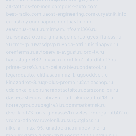
all-tattoos-for-men.com
poisk-auto.com
best-radio.com.ua
ost-engineering.com
kuryatnik.info
euroshiny.com.ua
poremontuavto.com
searchus-nauti.ru
mirmam.info
smi366.ru
transgazstroy.ru
orgmanagement.org
yes-fitness.ru
xtreme-rp.ru
wasdpvp.ru
voda-otri.ru
tishinapve.ru
orenferma.ru
avtoservis-avgust.ru
lord-tv.ru
backstage-682-music.ru
lordfilm7.ru
lordfilm13.ru
prime-cars63.ru
un-believable.ru
codetool.ru
legardoauto.ru
lithasa.ru
muz-1.ru
gooddver.ru
kinozadrot-3.ru
qr-plus-promo.ru
2shizashop.ru
udalenka-club.ru
nerabotaetsite.ru
carszona-bu.ru
dash-cash-now.ru
bravoprod.ru
kinozadrot13.ru
hotteygroup.ru
bagira31.ru
dommarketnsk.ru
dveriland73.ru
nis-glonass51.ru
veles-doroga.ru
tb02.ru
vrema-zdorov.ru
velonik.ru
surgutgloss.ru
nike-air-max-95.ru
nadookna.ru
lubov-pic.ru
mobilreklama.ru
pds-nn.ru
socrat2000.ru
vgurin.ru