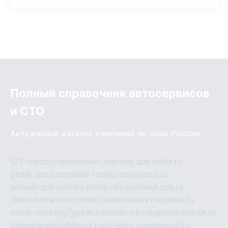
Полный справочник автосервисов
и СТО
Актуальный каталог компаний по всей России
t25-tractor.ru
nashicveti.ru
alutex.spb.ru
fas.ru
gbmk.spb.ru
romania-today.ru
novoizol.ru
airheat-spb.ru
fisika.home.nov.ru
orakul.spb.ru
demo.home.nov.ru
mnso.ru
home.nov.ru
cemko.ru
comp-land.org
7gazet.ru
bicom-oil.ru
superiorsearch.ru
bulgarianedvizhimost.ru
sn-hram.ru
senovosti.ru