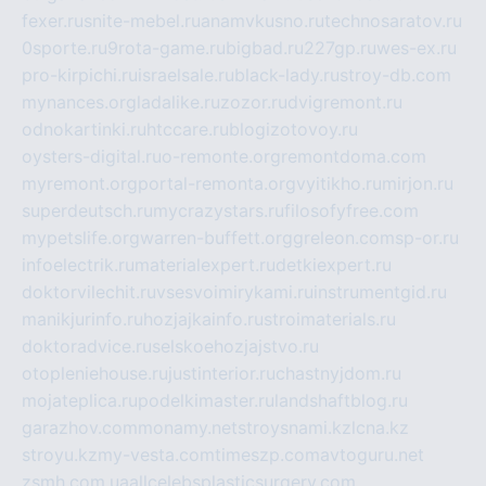
fexer.ru
snite-mebel.ru
anamvkusno.ru
technosaratov.ru
0sporte.ru
9rota-game.ru
bigbad.ru
227gp.ru
wes-ex.ru
pro-kirpichi.ru
israelsale.ru
black-lady.ru
stroy-db.com
mynances.org
ladalike.ru
zozor.ru
dvigremont.ru
odnokartinki.ru
htccare.ru
blogizotovoy.ru
oysters-digital.ru
o-remonte.org
remontdoma.com
myremont.org
portal-remonta.org
vyitikho.ru
mirjon.ru
superdeutsch.ru
mycrazystars.ru
filosofyfree.com
mypetslife.org
warren-buffett.org
greleon.com
sp-or.ru
infoelectrik.ru
materialexpert.ru
detkiexpert.ru
doktorvilechit.ru
vsesvoimirykami.ru
instrumentgid.ru
manikjurinfo.ru
hozjajkainfo.ru
stroimaterials.ru
doktoradvice.ru
selskoehozjajstvo.ru
otopleniehouse.ru
justinterior.ru
chastnyjdom.ru
mojateplica.ru
podelkimaster.ru
landshaftblog.ru
garazhov.com
monamy.net
stroysnami.kz
lcna.kz
stroyu.kz
my-vesta.com
timeszp.com
avtoguru.net
zsmh.com.ua
allcelebsplasticsurgery.com